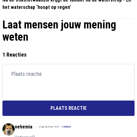
het waterschap ‘hoopt op regen’
Laat mensen jouw mening
weten
1 Reacties
PLAATS REACTIE
nehemia
21 juni 2025 om 19:45
+
535670