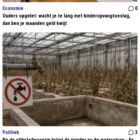
Economie
0
Ouders opgelet: wacht je te lang met kinderopvangtoeslag,
dan ben je maanden geld kwijt
Politiek
3
Na de stikstofwaanzin krijgt de tuinder nu de waterstrop - En