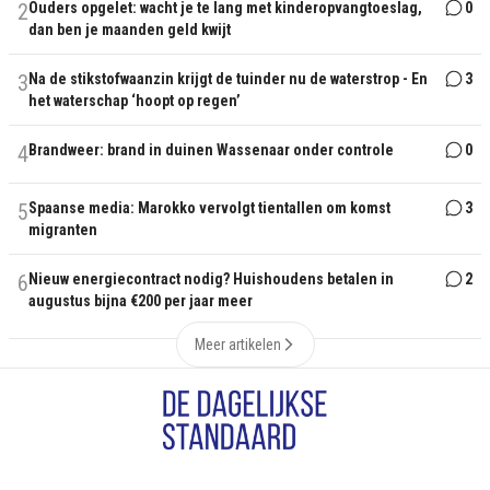
2
Ouders opgelet: wacht je te lang met kinderopvangtoeslag,
0
dan ben je maanden geld kwijt
3
Na de stikstofwaanzin krijgt de tuinder nu de waterstrop - En
3
het waterschap ‘hoopt op regen’
4
Brandweer: brand in duinen Wassenaar onder controle
0
5
Spaanse media: Marokko vervolgt tientallen om komst
3
migranten
6
Nieuw energiecontract nodig? Huishoudens betalen in
2
augustus bijna €200 per jaar meer
Meer artikelen