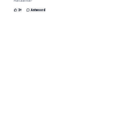
Hartaanval?
3
+
Antwoord