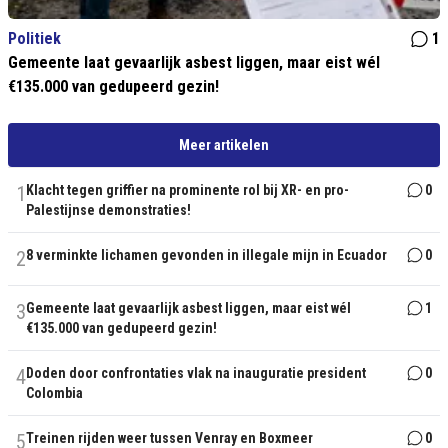
Politiek
1
Gemeente laat gevaarlijk asbest liggen, maar eist wél
€135.000 van gedupeerd gezin!
Meer artikelen
1
Klacht tegen griffier na prominente rol bij XR- en pro-
0
Palestijnse demonstraties!
2
8 verminkte lichamen gevonden in illegale mijn in Ecuador
0
3
Gemeente laat gevaarlijk asbest liggen, maar eist wél
1
€135.000 van gedupeerd gezin!
4
Doden door confrontaties vlak na inauguratie president
0
Colombia
5
Treinen rijden weer tussen Venray en Boxmeer
0