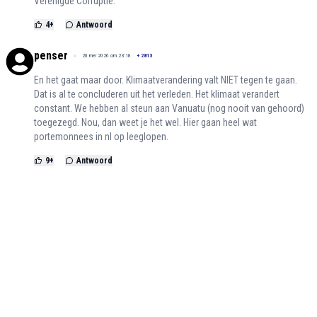
Verenigde Corruptie.
4
+
Antwoord
penser
20 mei 2026 om 23:18
+
2813
En het gaat maar door. Klimaatverandering valt NIET tegen te gaan.
Dat is al te concluderen uit het verleden. Het klimaat verandert
constant. We hebben al steun aan Vanuatu (nog nooit van gehoord)
toegezegd. Nou, dan weet je het wel. Hier gaan heel wat
portemonnees in nl op leeglopen.
9
+
Antwoord