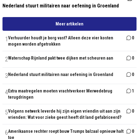
Nederland stuurt militairen naar oefening in Groenland
Meer artikelen
1
Verhuurder houdt je borg vast? Alleen deze vier kosten
0
mogen worden afgetrokken
2
Waterschap Rijnland pakt twee dijken met scheuren aan
0
3
Nederland stuurt militairen naar oefening in Groenland
0
4
Extra maatregelen moeten vrachtverkeer Merwedebrug
1
terugdringen
5
Volgens netwerk leverde hij zijn eigen vriendin uit aan zijn
0
vrienden: Wat voor zieke geest heeft dit land gefabriceerd?
6
Amerikaanse rechter roept bouw Trumps balzaal opnieuw halt
0
toe