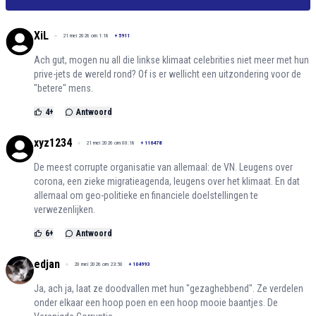
XiL
21 mei 2026 om 1:18
+
5911
Ach gut, mogen nu all die linkse klimaat celebrities niet meer met hun
prive-jets de wereld rond? Of is er wellicht een uitzondering voor de
"betere" mens.
4
+
Antwoord
xyz1234
21 mei 2026 om 00:18
+
116478
De meest corrupte organisatie van allemaal: de VN. Leugens over
corona, een zieke migratieagenda, leugens over het klimaat. En dat
allemaal om geo-politieke en financiele doelstellingen te
verwezenlijken.
6
+
Antwoord
edjan
20 mei 2026 om 23:50
+
104993
Ja, ach ja, laat ze doodvallen met hun "gezaghebbend". Ze verdelen
onder elkaar een hoop poen en een hoop mooie baantjes. De