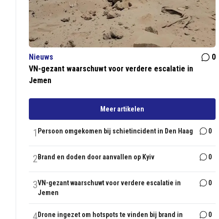
Nieuws
0
VN-gezant waarschuwt voor verdere escalatie in
Jemen
Meer artikelen
1
Persoon omgekomen bij schietincident in Den Haag
0
2
Brand en doden door aanvallen op Kyiv
0
3
VN-gezant waarschuwt voor verdere escalatie in
0
Jemen
4
Drone ingezet om hotspots te vinden bij brand in
0