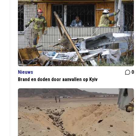
Nieuws
0
Brand en doden door aanvallen op Kyiv