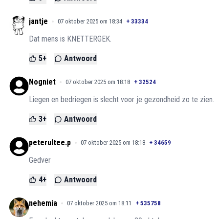
jantje
07 oktober 2025 om 18:34
+
33334
Dat mens is KNETTERGEK.
5
+
Antwoord
Nogniet
07 oktober 2025 om 18:18
+
32524
Liegen en bedriegen is slecht voor je gezondheid zo te zien.
3
+
Antwoord
peterultee.p
07 oktober 2025 om 18:18
+
34659
Gedver
4
+
Antwoord
nehemia
07 oktober 2025 om 18:11
+
535758