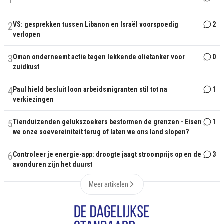
1
2
VS: gesprekken tussen Libanon en Israël voorspoedig
2
verlopen
3
Oman onderneemt actie tegen lekkende olietanker voor
0
zuidkust
4
Paul hield besluit loon arbeidsmigranten stil tot na
1
verkiezingen
5
Tienduizenden gelukszoekers bestormen de grenzen - Eisen
1
we onze soevereiniteit terug of laten we ons land slopen?
6
Controleer je energie-app: droogte jaagt stroomprijs op en de
3
avonduren zijn het duurst
Meer artikelen