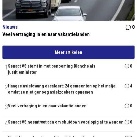
Nieuws
0
Veel vertraging in en naar vakantielanden
Meer artikelen
1
Senaat VS stemt in met benoeming Blanche als
0
justitieminister
2
Haagse asieldwang escaleert: 24 gemeenten op het matje
4
omdat ze niet genoeg asielzoekers opnemen
3
Veel vertraging in en naar vakantielanden
0
4
Senaat VS neemt wet aan om shutdown voorlopig af te wenden
0