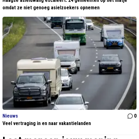
Haagse asieldwang escaleert: 24 gemeenten op het matje
omdat ze niet genoeg asielzoekers opnemen
Nieuws
0
Veel vertraging in en naar vakantielanden