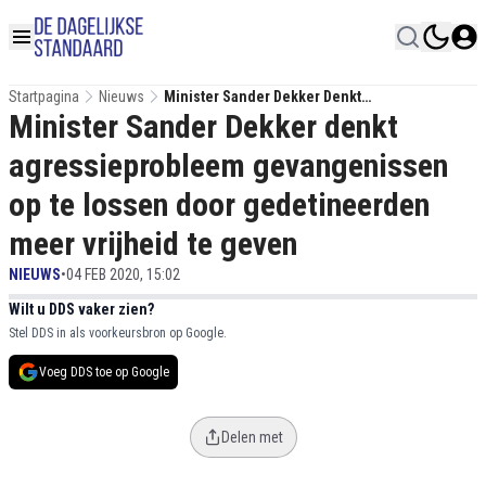
Startpagina
Nieuws
Minister Sander Dekker Denkt
Minister Sander Dekker denkt
Agressieprobleem Gevangenissen Op Te
Lossen Door Gedetineerden Meer Vrijheid Te
agressieprobleem gevangenissen
Geven
op te lossen door gedetineerden
meer vrijheid te geven
NIEUWS
•
04 FEB 2020, 15:02
Wilt u DDS vaker zien?
Stel DDS in als voorkeursbron op Google.
Voeg DDS toe op Google
Delen met