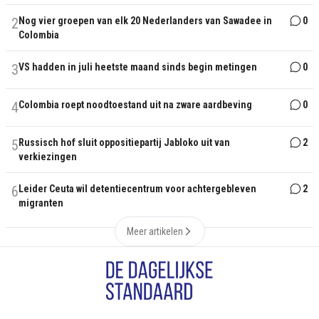
2
Nog vier groepen van elk 20 Nederlanders van Sawadee in
0
Colombia
3
VS hadden in juli heetste maand sinds begin metingen
0
4
Colombia roept noodtoestand uit na zware aardbeving
0
5
Russisch hof sluit oppositiepartij Jabloko uit van
2
verkiezingen
6
Leider Ceuta wil detentiecentrum voor achtergebleven
2
migranten
Meer artikelen