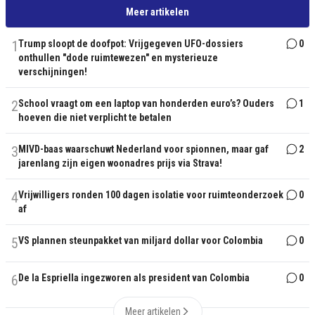
Meer artikelen
1
Trump sloopt de doofpot: Vrijgegeven UFO-dossiers
0
onthullen "dode ruimtewezen" en mysterieuze
verschijningen!
2
School vraagt om een laptop van honderden euro’s? Ouders
1
hoeven die niet verplicht te betalen
3
MIVD-baas waarschuwt Nederland voor spionnen, maar gaf
2
jarenlang zijn eigen woonadres prijs via Strava!
4
Vrijwilligers ronden 100 dagen isolatie voor ruimteonderzoek
0
af
5
VS plannen steunpakket van miljard dollar voor Colombia
0
6
De la Espriella ingezworen als president van Colombia
0
Meer artikelen