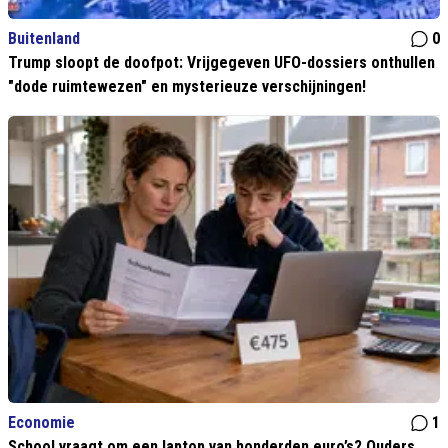
Buitenland
0
Trump sloopt de doofpot: Vrijgegeven UFO-dossiers onthullen
"dode ruimtewezen" en mysterieuze verschijningen!
Economie
1
School vraagt om een laptop van honderden euro’s? Ouders