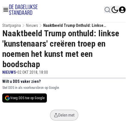
Startpagina
Nieuws
Naaktbeeld Trump Onthuld: Linkse
Naaktbeeld Trump onthuld: linkse
'kunstenaars' Creëren Troep En Noemen Het
Kunst Met Een Boodschap
'kunstenaars' creëren troep en
noemen het kunst met een
boodschap
NIEUWS
•
02 OKT 2018, 18:00
Wilt u DDS vaker zien?
Stel DDS in als voorkeursbron op Google.
Voeg DDS toe op Google
Delen met