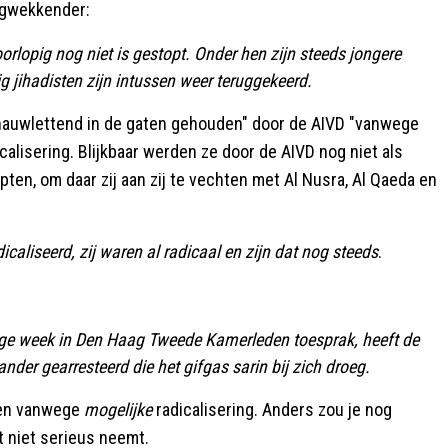
rgwekkender:
rlopig nog niet is gestopt. Onder hen zijn steeds jongere
jihadisten zijn intussen weer teruggekeerd.
"nauwlettend in de gaten gehouden" door de AIVD "vanwege
calisering. Blijkbaar werden ze door de AIVD nog niet als
pten, om daar zij aan zij te vechten met Al Nusra, Al Qaeda en
dicaliseerd, zij waren al radicaal en zijn dat nog steeds
.
orige week in Den Haag Tweede Kamerleden
toesprak
, heeft de
nder gearresteerd die het gifgas
sarin
bij zich droeg.
den vanwege
mogelijke
radicalisering. Anders zou je nog
t niet serieus neemt.