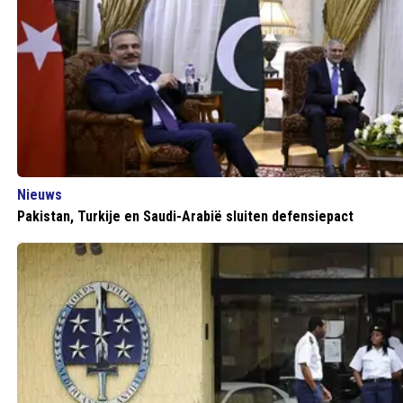
Nieuws
Pakistan, Turkije en Saudi-Arabië sluiten defensiepact