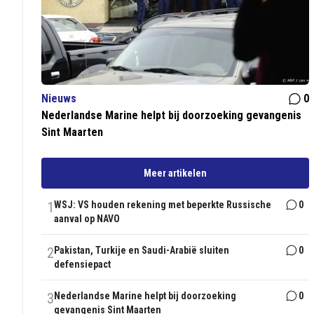
Nieuws
0
Nederlandse Marine helpt bij doorzoeking gevangenis
Sint Maarten
Meer artikelen
1
WSJ: VS houden rekening met beperkte Russische
0
aanval op NAVO
2
Pakistan, Turkije en Saudi-Arabië sluiten
0
defensiepact
3
Nederlandse Marine helpt bij doorzoeking
0
gevangenis Sint Maarten