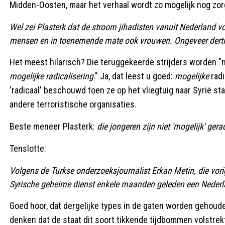
Midden-Oosten, maar het verhaal wordt zo mogelijk nog zo
Wel zei Plasterk dat de stroom
jihadisten
vanuit Nederland voo
mensen en in toenemende mate ook vrouwen. Ongeveer dertig 
Het meest hilarisch? Die teruggekeerde strijders worden 
mogelijke radicalisering
." Ja, dat leest u goed:
mogelijke
radi
'radicaal' beschouwd toen ze op het vliegtuig naar Syrië sta
andere terroristische organisaties.
Beste meneer Plasterk:
die jongeren zijn niet 'mogelijk' gera
Tenslotte:
Volgens de Turkse onderzoeksjournalist Erkan Metin, die v
Syrische geheime dienst enkele maanden geleden een Nederla
Goed hoor, dat dergelijke types in de gaten worden gehou
denken dat de staat dit soort tikkende tijdbommen volstrek