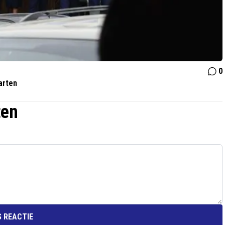
0
arten
ten
 REACTIE