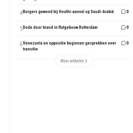
4
Burgers gewond bij Houthi-aanval op Saudi-Arabië
0
5
Dode door brand in flatgebouw Rotterdam
0
6
Venezuela en oppositie beginnen gesprekken over
0
transitie
Meer artikelen