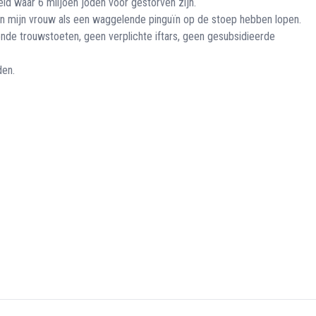
eld waar 6 miljoen joden voor gestorven zijn.
 en mijn vrouw als een waggelende pinguïn op de stoep hebben lopen.
ende trouwstoeten, geen verplichte iftars, geen gesubsidieerde
den.