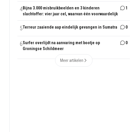
4
Bijna 3.000 misbruikbeelden en 3 kinderen
1
slachtoffer: vier jaar cel, waarvan één voorwaardelijk
5
Terreur zaaiende aap eindelijk gevangen in Sumatra
0
6
Surfer overlijdt na aanvaring met bootje op
0
Groningse Schildmeer
Meer artikelen