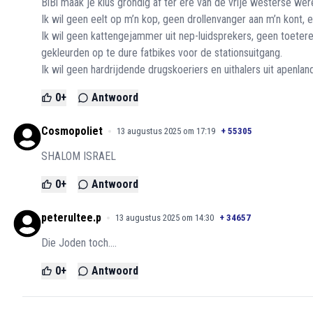
BiBi maak je klus grondig af ter ere van de vrije westerse wer
Ik wil geen eelt op m’n kop, geen drollenvanger aan m’n kont,
Ik wil geen kattengejammer uit nep-luidsprekers, geen toeter
gekleurden op te dure fatbikes voor de stationsuitgang.
Ik wil geen hardrijdende drugskoeriers en uithalers uit apenlan
0
+
Antwoord
Cosmopoliet
13 augustus 2025 om 17:19
+
55305
SHALOM ISRAEL
0
+
Antwoord
peterultee.p
13 augustus 2025 om 14:30
+
34657
Die Joden toch....
0
+
Antwoord