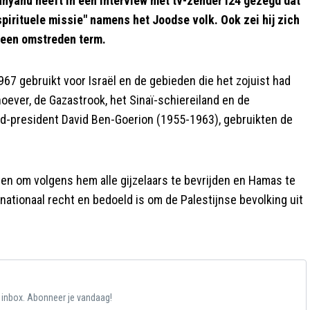
yahu heeft in een interview met tv-zender i24 gezegd dat
 spirituele missie" namens het Joodse volk. Ook zei hij zich
, een omstreden term.
67 gebruikt voor Israël en de gebieden die het zojuist had
ever, de Gazastrook, het Sinaï-schiereiland en de
oud-president David Ben-Goerion (1955-1963), gebruikten de
en om volgens hem alle gijzelaars te bevrijden en Hamas te
ternationaal recht en bedoeld is om de Palestijnse bevolking uit
e inbox. Abonneer je vandaag!