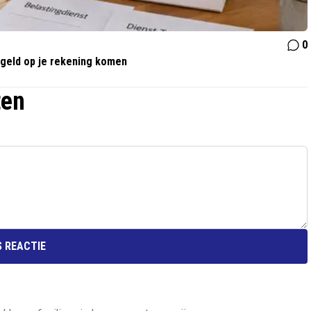
0
r geld op je rekening komen
ten
 REACTIE