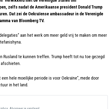
n" verwikkeld met de Verenigde Staten om
en, zelfs nadat de Amerikaanse president Donald Trump
turen. Dat zei de Oekraïense ambassadeur in de Verenigde
gramma van Bloomberg TV.
 delegaties" aan het werk om meer geld vrij te maken om meer
Stefanishyna.
n Rusland te kunnen treffen. Trump heeft tot nu toe gezegd
 afschieten.
 een hele moeilijke periode is voor Oekraïne", mede door
tuur in het land.
e inbox. Abonneer je vandaag!