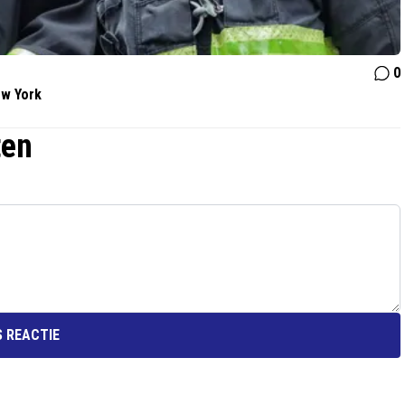
0
ew York
ten
 REACTIE