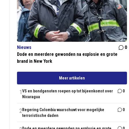
Nieuws
0
Dode en meerdere gewonden na explosie en grote
brand in New York
Meer artikelen
1
VS en bondgenoten roepen op tot bijeenkomst over
0
Nicaragua
2
Regering Colombia waarschuwt voor mogelijke
0
terroristische daden
Dode en meerdere gewonden na explosie en grote
0