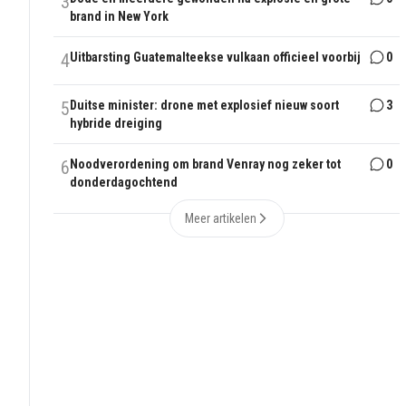
3
brand in New York
4
Uitbarsting Guatemalteekse vulkaan officieel voorbij
0
5
Duitse minister: drone met explosief nieuw soort
3
hybride dreiging
6
Noodverordening om brand Venray nog zeker tot
0
donderdagochtend
Meer artikelen