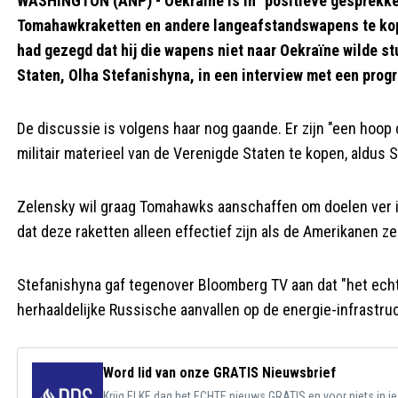
WASHINGTON (ANP) - Oekraïne is in "positieve gesprekke
Tomahawkraketten en andere langeafstandswapens te kop
had gezegd dat hij die wapens niet naar Oekraïne wilde s
Staten, Olha Stefanishyna, in een interview met een pro
De discussie is volgens haar nog gaande. Er zijn "een hoop
militair materieel van de Verenigde Staten te kopen, aldus 
Zelensky wil graag Tomahawks aanschaffen om doelen ver i
dat deze raketten alleen effectief zijn als de Amerikanen ze
Stefanishyna gaf tegenover Bloomberg TV aan dat "het echt
herhaaldelijke Russische aanvallen op de energie-infrastruc
Word lid van onze GRATIS Nieuwsbrief
Krijg ELKE dag het ECHTE nieuws GRATIS en voor niets in j