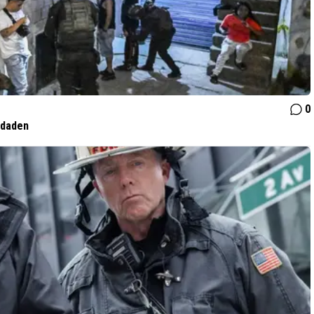
0
 daden