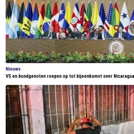
Nieuws
VS en bondgenoten roepen op tot bijeenkomst over Nicaragu