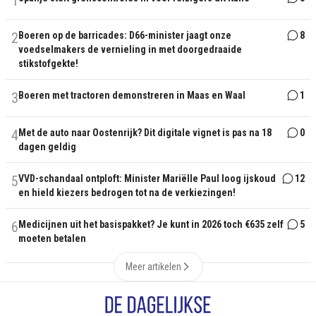
1
2
Boeren op de barricades: D66-minister jaagt onze
8
voedselmakers de vernieling in met doorgedraaide
stikstofgekte!
3
Boeren met tractoren demonstreren in Maas en Waal
1
4
Met de auto naar Oostenrijk? Dit digitale vignet is pas na 18
0
dagen geldig
5
VVD-schandaal ontploft: Minister Mariëlle Paul loog ijskoud
12
en hield kiezers bedrogen tot na de verkiezingen!
6
Medicijnen uit het basispakket? Je kunt in 2026 toch €635 zelf
5
moeten betalen
Meer artikelen