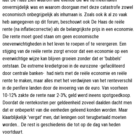
onvermijdelijk was en waarom doorgaan met deze catastrofe zowel
economisch onbegrijpelijk als inhumaan is. Zoals ook ik al zo vaak
heb aangegeven op dit forum, beschouwt ook De Haas de reële
rente (na inflatiecorrectie) als de belangrijkste prijs in een economie.
Die rente moet goed staan om geen economische
onevenwichtigheden in het leven te roepen of te verergeren. Een
stijging van de reële rente zorgt ervoor dat een economie op een
evenwichtige wijze kan blijven groeien zonder dat er 'bubbels'
ontstaan. De extreme kredietgroei in de eurozone -gefaciliteerd
door centrale banken- had niets met de reële economie en reële
rente te maken, maar alles met het verdwijnen van het renteverschil
in de perifere landen door de invoering van de euro. Van voorheen
10-12% zakte de rente naar 2-3%; geld werd ineens spotgoedkoop.
Doordat de rentekosten per geldeenheid zoveel daalden dacht men
dat er onbeperkt van die eenheden geleend konden worden. Maar
klaarblijkelijk 'vergat' men, dat leningen ooit terugbetaald moeten
worden... De rest is geschiedenis die tot op de dag van heden
voortduurt.