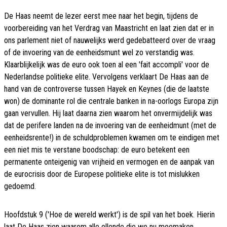
De Haas neemt de lezer eerst mee naar het begin, tijdens de
voorbereiding van het Verdrag van Maastricht en laat zien dat er in
ons parlement niet of nauwelijks werd gedebatteerd over de vraag
of de invoering van de eenheidsmunt wel zo verstandig was.
Klaarblijkelijk was de euro ook toen al een 'fait accompli' voor de
Nederlandse politieke elite. Vervolgens verklaart De Haas aan de
hand van de controverse tussen Hayek en Keynes (die de laatste
won) de dominante rol die centrale banken in na-oorlogs Europa zijn
gaan vervullen. Hij laat daarna zien waarom het onvermijdelijk was
dat de perifere landen na de invoering van de eenheidmunt (met de
eenheidsrente!) in de schuldproblemen kwamen om te eindigen met
een niet mis te verstane boodschap: de euro betekent een
permanente onteigenig van vrijheid en vermogen en de aanpak van
de eurocrisis door de Europese politieke elite is tot mislukken
gedoemd.
Hoofdstuk 9 ('Hoe de wereld werkt') is de spil van het boek. Hierin
laat De Haas zien waarom alle ellende die we nu meemaken