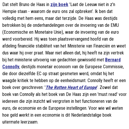
Dat stelt Bruno de Haas in
zijn boek
'Laat de Leeuw niet in z'n
Hempie staan - waarom de euro ons zal opbreken'. Ik ben dat
volledig met hem eens, maar dat terzijde. De Haas was destijds
betrokken bij de onderhandelingen over de invoering van de EMU
(Economische en Monetaire Unie), waar de invoering van de euro
werd voorbereid. Hij was toen plaatsvervangend hoofd van de
afdeling financiële stabiliteit van het Ministerie van Financiën en weet
dus waar hij over praat. Maar niet alleen dat, hij heeft na zijn vertrek
bij het ministerie uitvoerig van gedachten gewisseld met
Bernard
Connolly
, destijds monetair econoom van de Europese Commissie,
die door diezelfde EC op straat gesmeten werd, omdat hij het
waagde kritiek te hebben op de eenheidsmunt. Connolly heeft er een
boek over geschreven: '
The Rotten Heart of Europe
'. Zowel dat
boek van Connolly als het boek van De Haas zijn een 'must read' voor
iedereen die zijn inzicht wil vergroten in het functioneren van de
euro, de economie en de Europese instellingen. Voor wie wil weten
hoe geld werkt in een economie is dit Nederlandstalige boek
uitermate leerzaam.