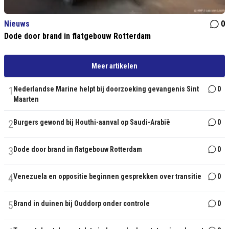
Nieuws
0
Dode door brand in flatgebouw Rotterdam
Meer artikelen
1
Nederlandse Marine helpt bij doorzoeking gevangenis Sint
0
Maarten
2
Burgers gewond bij Houthi-aanval op Saudi-Arabië
0
3
Dode door brand in flatgebouw Rotterdam
0
4
Venezuela en oppositie beginnen gesprekken over transitie
0
5
Brand in duinen bij Ouddorp onder controle
0