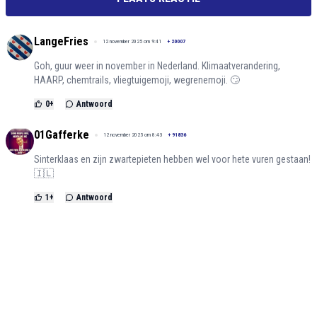
LangeFries
12 november 2025 om 9:41
+
20007
Goh, guur weer in november in Nederland. Klimaatverandering,
HAARP, chemtrails, vliegtuigemoji, wegrenemoji. 🙄
0
+
Antwoord
01Gafferke
12 november 2025 om 8:43
+
91836
Sinterklaas en zijn zwartepieten hebben wel voor hete vuren gestaan!
🇮🇱
1
+
Antwoord