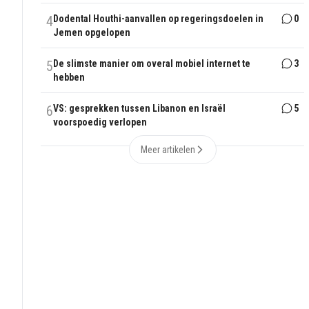
4
Dodental Houthi-aanvallen op regeringsdoelen in
0
Jemen opgelopen
5
De slimste manier om overal mobiel internet te
3
hebben
6
VS: gesprekken tussen Libanon en Israël
5
voorspoedig verlopen
Meer artikelen