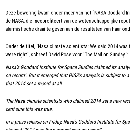
Deze bewering kwam onder meer van het ´NASA Goddard Ins
de NASA, die meeprofiteert van de wetenschappelijke reputa
alarmistische draai te geven aan de resultaten van haar on
Onder de titel, ´Nasa climate scientists: We said 2014 was 
were right´, schreef David Rose voor ´The Mail on Sunday´:
Nasa’s Goddard Institute for Space Studies claimed its anal
on record’. But it emerged that GISS’s analysis is subject to a
that 2014 set a record at all. ...
The Nasa climate scientists who claimed 2014 set a new recor
cent sure this was true.
In a press release on Friday, Nasa’s Goddard Institute for Sp
showed ‘2014 was the warmest year on record’.