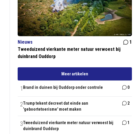
Nieuws
1
Tweeduizend vierkante meter natuur verwoest bij
duinbrand Ouddorp
Meer artikelen
1
Brand in duinen bij Ouddorp onder controle
0
2
Trump tekent decreet dat einde aan
2
'geboortetoerisme' moet maken
3
Tweeduizend vierkante meter natuur verwoest bij
1
duinbrand Ouddorp