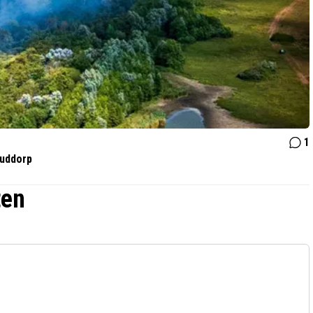
1
Ouddorp
ten