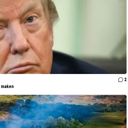
2
t maken