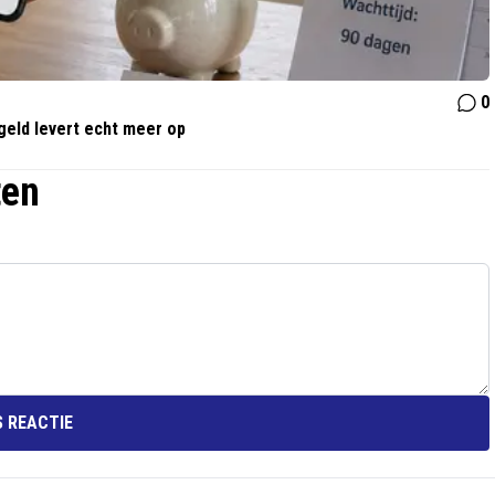
0
geld levert echt meer op
ten
 REACTIE