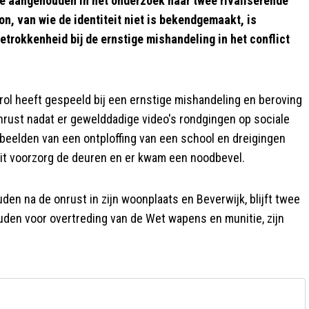
e aangehouden in het onderzoek naar twee rivaliserende
, van wie de identiteit niet is bekendgemaakt, is
rokkenheid bij de ernstige mishandeling in het conflict
ol heeft gespeeld bij een ernstige mishandeling en beroving
nrust nadat er gewelddadige video's rondgingen op sociale
beelden van een ontploffing van een school en dreigingen
 uit voorzorg de deuren en er kwam een noodbevel.
en na de onrust in zijn woonplaats en Beverwijk, blijft twee
uden voor overtreding van de Wet wapens en munitie, zijn