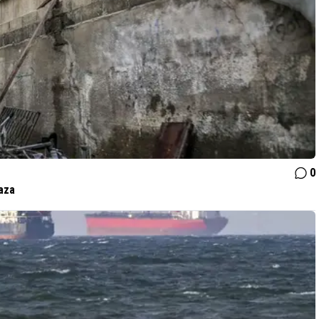
0
aza