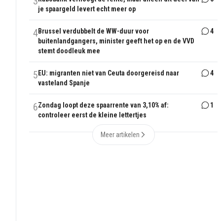
3
je spaargeld levert echt meer op
4
Brussel verdubbelt de WW-duur voor
4
buitenlandgangers, minister geeft het op en de VVD
stemt doodleuk mee
5
EU: migranten niet van Ceuta doorgereisd naar
4
vasteland Spanje
6
Zondag loopt deze spaarrente van 3,10% af:
1
controleer eerst de kleine lettertjes
Meer artikelen