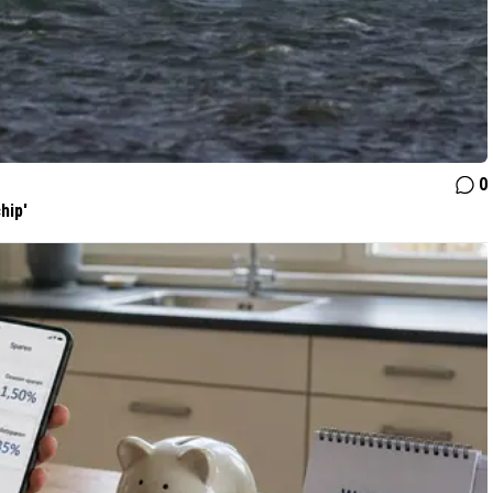
0
hip'