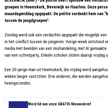
BEVERWIJK (ANP) - De politie heeft opnieuw een verdacht
groepen in Heemskerk, Beverwijk en Haarlem. Deze persoon
maandagmiddag opgepakt. De politie verdenkt hem van "bet
tussen de jeugdgroepen".
Zondag werd ook een verdachte opgepakt die mogelijk een r
in het conflict tussen de jongeren. Vorige week ontstond o
media met beelden van een mishandeling, met AI gemaakte 
van een schietpartij. Enkele scholen sloten daarop vrijdag
Een 20-jarige man uit Heemskerk, die vrijdag werd aangehoud
weken langer vastzitten. Drie anderen, die werden aangeho
heengezonden.
Word lid van onze GRATIS Nieuwsbrief