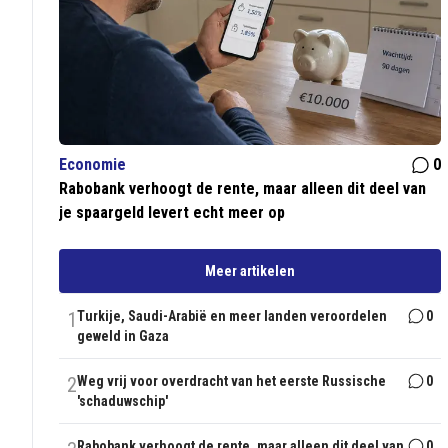
Economie
0
Rabobank verhoogt de rente, maar alleen dit deel van
je spaargeld levert echt meer op
Meer artikelen
1
Turkije, Saudi-Arabië en meer landen veroordelen
0
geweld in Gaza
2
Weg vrij voor overdracht van het eerste Russische
0
'schaduwschip'
Rabobank verhoogt de rente, maar alleen dit deel van
0