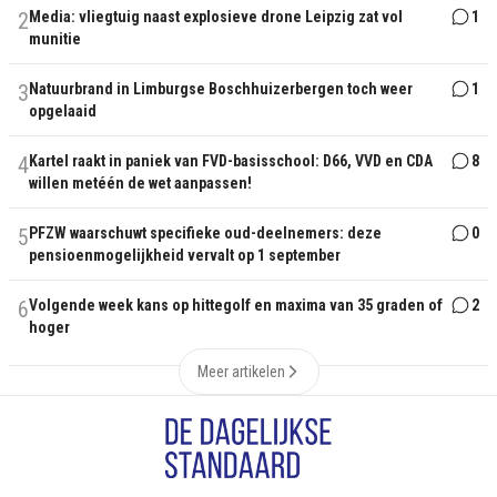
2
Media: vliegtuig naast explosieve drone Leipzig zat vol
1
munitie
3
Natuurbrand in Limburgse Boschhuizerbergen toch weer
1
opgelaaid
4
Kartel raakt in paniek van FVD-basisschool: D66, VVD en CDA
8
willen metéén de wet aanpassen!
5
PFZW waarschuwt specifieke oud-deelnemers: deze
0
pensioenmogelijkheid vervalt op 1 september
6
Volgende week kans op hittegolf en maxima van 35 graden of
2
hoger
Meer artikelen