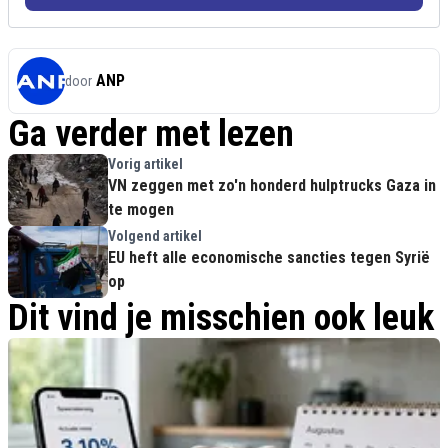
ANP
door
Ga verder met lezen
Vorig artikel
VN zeggen met zo'n honderd hulptrucks Gaza in
te mogen
Volgend artikel
EU heft alle economische sancties tegen Syrië
op
Dit vind je misschien ook leuk