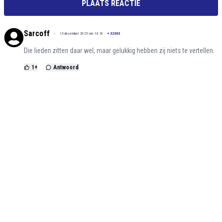
PLAATS REACTIE
Sarcoff
13 december 2025 om 14:18
+
32303
Die lieden zitten daar wel, maar gelukkig hebben zij niets te vertellen.
1
+
Antwoord