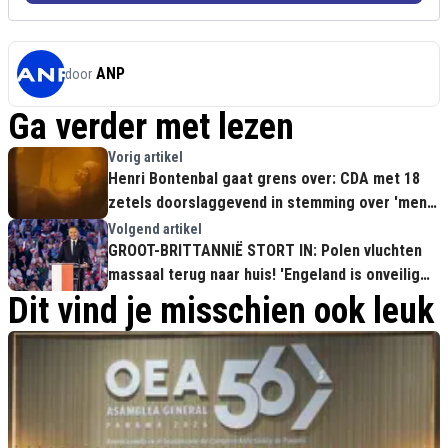
ANP
door
Ga verder met lezen
Vorig artikel
Henri Bontenbal gaat grens over: CDA met 18
zetels doorslaggevend in stemming over 'mens
als wegwerpartikel'
Volgend artikel
GROOT-BRITTANNIË STORT IN: Polen vluchten
massaal terug naar huis! 'Engeland is onveilig
en socialistisch geworden'
Dit vind je misschien ook leuk