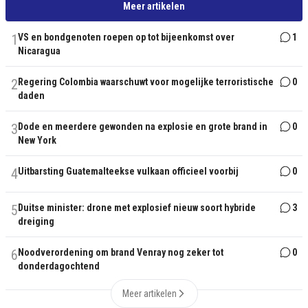
Meer artikelen
1
VS en bondgenoten roepen op tot bijeenkomst over
1
Nicaragua
2
Regering Colombia waarschuwt voor mogelijke terroristische
0
daden
3
Dode en meerdere gewonden na explosie en grote brand in
0
New York
4
Uitbarsting Guatemalteekse vulkaan officieel voorbij
0
5
Duitse minister: drone met explosief nieuw soort hybride
3
dreiging
6
Noodverordening om brand Venray nog zeker tot
0
donderdagochtend
Meer artikelen