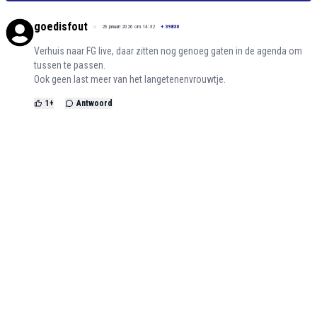
goedisfout
26 januari 2026 om 14:32
+
39830
Verhuis naar FG live, daar zitten nog genoeg gaten in de agenda om
tussen te passen.
Ook geen last meer van het langetenenvrouwtje.
1
+
Antwoord