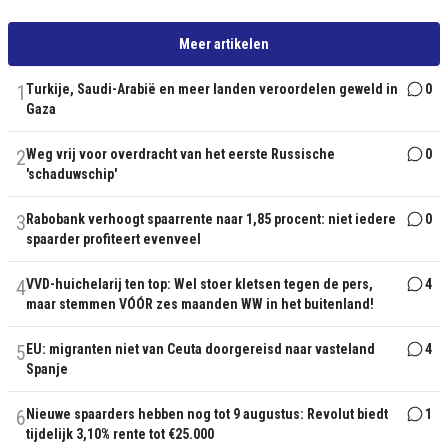
Meer artikelen
1
Turkije, Saudi-Arabië en meer landen veroordelen geweld in
0
Gaza
2
Weg vrij voor overdracht van het eerste Russische
0
'schaduwschip'
3
Rabobank verhoogt spaarrente naar 1,85 procent: niet iedere
0
spaarder profiteert evenveel
4
VVD-huichelarij ten top: Wel stoer kletsen tegen de pers,
4
maar stemmen VÓÓR zes maanden WW in het buitenland!
5
EU: migranten niet van Ceuta doorgereisd naar vasteland
4
Spanje
6
Nieuwe spaarders hebben nog tot 9 augustus: Revolut biedt
1
tijdelijk 3,10% rente tot €25.000