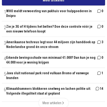
Meer artikelen
1
WHO meldt verwoesting van pakhuis voor hulpgoederen in
0
Dnipro
2
Zie je 3G of H tijdens het bellen? Doe deze controle vóór je
0
een nieuwe telefoon koopt
3
Amerikaanse techreus legt voor 44 miljoen zijn handdoek op
3
Nederlandse grond én onze stroom
4
Erkende bevingsschade van minimaal €1.000? Dan kun je nog
0
€4.000 voor je woning krijgen
5
Java sluit nationaal park rond vulkaan Bromo af vanwege
1
branden
6
Klimaatdrammers blokkeren snelweg en lachen politie uit:
14
Volgende illegaliteit staat al gepland
Meer artikelen