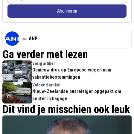
Abonneren
ANP
door
Ga verder met lezen
Vorig artikel
Opnieuw druk op Europese wegen naar
vakantiebestemmingen
Volgend artikel
Nieuw-Zeelandse busreiziger opgepakt om
peuter in bagage
Dit vind je misschien ook leuk