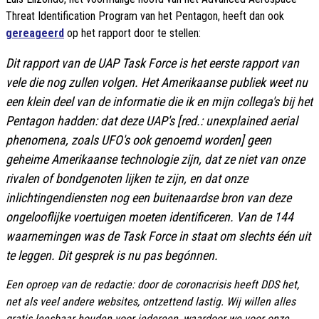
Threat Identification Program van het Pentagon, heeft dan ook
gereageerd
op het rapport door te stellen:
Dit rapport van de UAP Task Force is het eerste rapport van
vele die nog zullen volgen. Het Amerikaanse publiek weet nu
een klein deel van de informatie die ik en mijn collega's bij het
Pentagon hadden: dat deze UAP's [red.: unexplained aerial
phenomena, zoals UFO's ook genoemd worden] geen
geheime Amerikaanse technologie zijn, dat ze niet van onze
rivalen of bondgenoten lijken te zijn, en dat onze
inlichtingendiensten nog een buitenaardse bron van deze
ongelooflijke voertuigen moeten identificeren. Van de 144
waarnemingen was de Task Force in staat om slechts één uit
te leggen. Dit gesprek is nu pas begónnen.
Een oproep van de redactie: door de coronacrisis heeft DDS het,
net als veel andere websites, ontzettend lastig. Wij willen alles
gratis leesbaar houden voor iedereen, waardoor we voor onze