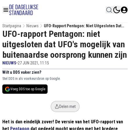
Startpagina
Nieuws
UFO-Rapport Pentagon: Niet Uitgesloten Dat
UFO-rapport Pentagon: niet
UFO's Mogelijk Van Buitenaardse Oorsprong
Kunnen Zijn
uitgesloten dat UFO's mogelijk van
buitenaardse oorsprong kunnen zijn
NIEUWS
•
27 JUN 2021, 11:15
Wilt u DDS vaker zien?
Stel DDS in als voorkeursbron op Google.
Voeg DDS toe op Google
Delen met
Het is dan eindelijk zover! De versie van het UFO-rapport van
het
Pentagon
dat gedeeld mocht worden met het bredere