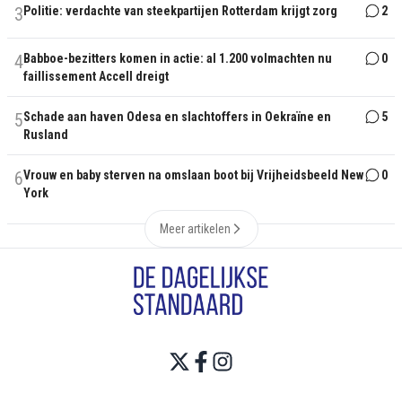
3
Politie: verdachte van steekpartijen Rotterdam krijgt zorg
2
4
Babboe-bezitters komen in actie: al 1.200 volmachten nu
0
faillissement Accell dreigt
5
Schade aan haven Odesa en slachtoffers in Oekraïne en
5
Rusland
6
Vrouw en baby sterven na omslaan boot bij Vrijheidsbeeld New
0
York
Meer artikelen