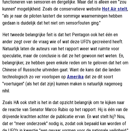
functioneren van sensoren en dergelijke. Maar dat is alleen een "zou
kunnen" mogelijkheid. Zoals de conservatieve website
Hot Air stelt
,
"als je naar de piloten luistert die sommige waarnemingen hebben
gedaan is duidelijk dat het niet om sensorfouten ging."
Het tweede belangrijke feit is dat het Pentagon ook het één en
ander zegt over de vraag wie of wat deze UFO's gecreëerd heeft.
Natuurlijk laten de auteurs van het rapport weer wat ruimte voor
speculatie, maar de conclusie is dat ze het gewoon niet weten. En,
belangrijker, ze hebben geen enkele reden om te geloven dat het om
Chinese of Russische uitvinden gaat. Want de kans dat die landen
technologisch zo ver voorlopen op
Amerika
dat ze dit soort
"voertuigen" (als het dat zijn) kunnen maken is natuurlijk nagenoeg
nihil.
Zoals HA ook stelt is het in dat opzicht belangrijk om te kijken naar
de reactie van Senator Marco Rubio op het rapport. Hij is één van de
drijvende krachten achter de publicatie ervan. En wat stelt hij? Nou,
dat er "meer onderzoek" nodig is, zodat ook bepaald kan worden of
de UFO's in kwestie "een gevaar vormen voor de nationale veiligheid."