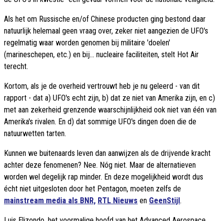
Als het om Russische en/of Chinese producten ging bestond daar
natuurlijk helemaal geen vraag over, zeker niet aangezien de UFO's
regelmatig waar worden genomen bij militaire 'doelen'
(marineschepen, etc.) en bij... nucleaire faciliteiten, stelt Hot Air
terecht.
Kortom, als je de overheid vertrouwt heb je nu geleerd - van dit
rapport - dat a) UFO's echt zijn, b) dat ze niet van Amerika zijn, en c)
met aan zekerheid grenzende waarschijnlijkheid ook niet van één van
Amerika's rivalen. En d) dat sommige UFO's dingen doen die de
natuurwetten tarten.
Kunnen we buitenaards leven dan aanwijzen als de drijvende kracht
achter deze fenomenen? Nee. Nóg niet. Maar de alternatieven
worden wel degelijk rap minder. En deze mogelijkheid wordt dus
écht niet uitgesloten door het Pentagon, moeten zelfs de
mainstream media als BNR,
RTL Nieuws
en
GeenStijl
.
Luis Elizondo, het voormalige hoofd van het Advanced Aerospace