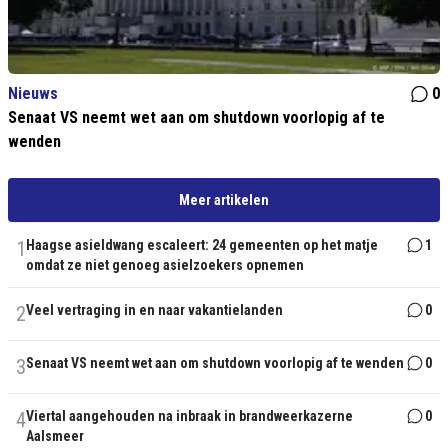
Nieuws
0
Senaat VS neemt wet aan om shutdown voorlopig af te
wenden
Meer artikelen
1
Haagse asieldwang escaleert: 24 gemeenten op het matje
1
omdat ze niet genoeg asielzoekers opnemen
2
Veel vertraging in en naar vakantielanden
0
3
Senaat VS neemt wet aan om shutdown voorlopig af te wenden
0
4
Viertal aangehouden na inbraak in brandweerkazerne
0
Aalsmeer