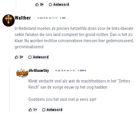
0
+
Antwoord
Walther
10 juni 2026 om 21:22
+
247
In Nederland moeten ze precies hetzelfde doen voor de links-liberale
sekte fanaten die ons land compleet ten grond richten. Dan is het zo
klaar. Nu worden rechtse conservatieve mensen hier gedemoniseerd,
gecriminaliseerd.
3
+
Antwoord
dhrBlauwSky
10 juni 2026 om 21:45
+
20014
Klinkt verdacht veel als wat de machthebbers in het "Drittes
Reich" van de vorige eeuw op het oog hadden.
Goebbels zou het vast met je eens zijn!
1
+
Antwoord