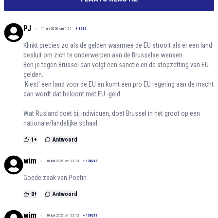
PJ
11 juni 2026 om 1:01
+
3212
Klinkt precies zo als de gelden waarmee de EU strooit als er een land
besluit om zich te onderwerpen aan de Brusselse wensen.
Ben je tegen Brussel dan volgt een sanctie en de stopzetting van EU-
gelden.
'Kiest' een land voor de EU en komt een pro EU regering aan de macht
dan wordt dat beloont met EU -geld.
Wat Rusland doet bij individuen, doet Brussel in het groot op een
nationale/landelijke schaal.
1
+
Antwoord
wim
10 juni 2026 om 22:13
+
138219
Goede zaak van Poetin.
0
+
Antwoord
wim
10 juni 2026 om 22:12
+
138219