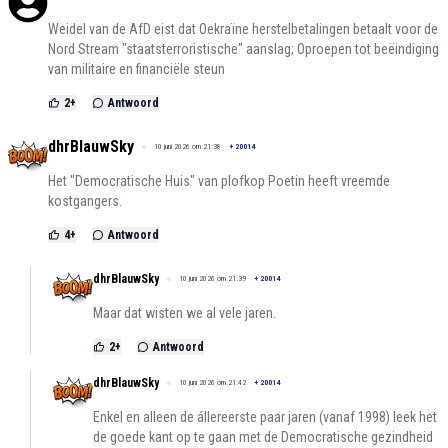
Weidel van de AfD eist dat Oekraïne herstelbetalingen betaalt voor de
Nord Stream "staatsterroristische" aanslag; Oproepen tot beëindiging
van militaire en financiële steun
2
+
Antwoord
dhrBlauwSky
10 juni 2026 om 21:38
+
20014
Het "Democratische Huis" van plofkop Poetin heeft vreemde
kostgangers.
4
+
Antwoord
dhrBlauwSky
10 juni 2026 om 21:39
+
20014
Maar dat wisten we al vele jaren.
2
+
Antwoord
dhrBlauwSky
10 juni 2026 om 21:42
+
20014
Enkel en alleen de állereerste paar jaren (vanaf 1998) leek het
de goede kant op te gaan met de Democratische gezindheid