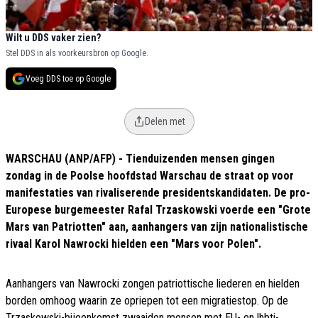
Wilt u DDS vaker zien?
Stel DDS in als voorkeursbron op Google.
Voeg DDS toe op Google
Delen met
WARSCHAU (ANP/AFP) - Tienduizenden mensen gingen
zondag in de Poolse hoofdstad Warschau de straat op voor
manifestaties van rivaliserende presidentskandidaten. De pro-
Europese burgemeester Rafal Trzaskowski voerde een "Grote
Mars van Patriotten" aan, aanhangers van zijn nationalistische
rivaal Karol Nawrocki hielden een "Mars voor Polen".
Aanhangers van Nawrocki zongen patriottische liederen en hielden
borden omhoog waarin ze opriepen tot een migratiestop. Op de
Trzaskowski-bijeenkomst zwaaiden mensen met EU- en lhbti-