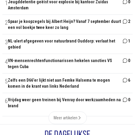
1
Jeugddetentie geëist voor explosie bij kantoor Zuidas
0
Amsterdam
2
Spaar je koopzegels bij Albert Heijn? Vanaf 7 september duurt
2
een vol boekje twee keer zo lang
3
NL-alert afgegeven voor natuurbrand Ouddorp: verlaat het
1
gebied
4
VN-mensenrechtenfunctionarissen hekelen sancties VS
0
tegen Cuba
5
Zelfs een D66’er lijkt niet aan Femke Halsema te mogen
6
komen in de krant van links Nederland
6
Vrijdag weer geen treinen bij Venray door werkzaamheden na
0
brand
Meer artikelen