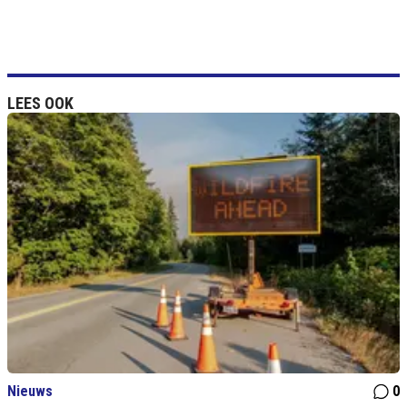
LEES OOK
Nieuws
0