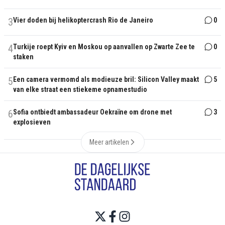
3
Vier doden bij helikoptercrash Rio de Janeiro
0
4
Turkije roept Kyiv en Moskou op aanvallen op Zwarte Zee te
0
staken
5
Een camera vermomd als modieuze bril: Silicon Valley maakt
5
van elke straat een stiekeme opnamestudio
6
Sofia ontbiedt ambassadeur Oekraïne om drone met
3
explosieven
Meer artikelen