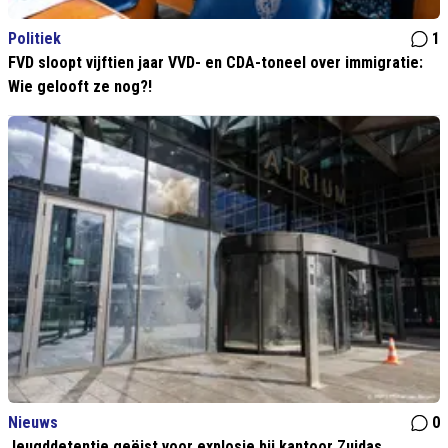
Politiek
1
FVD sloopt vijftien jaar VVD- en CDA-toneel over immigratie:
Wie gelooft ze nog?!
Nieuws
0
Jeugddetentie geëist voor explosie bij kantoor Zuidas