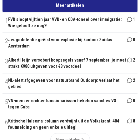
Meer artikelen
1
FVD sloopt vijftien jaar VVD- en CDA-toneel over immigratie:
1
Wie gelooft ze nog?!
2
Jeugddetentie geëist voor explosie bij kantoor Zuidas
0
Amsterdam
3
Albert Heijn versobert koopzegels vanaf 7 september: je moet
2
straks €980 uitgeven voor €3 voordeel
4
NL-alert afgegeven voor natuurbrand Ouddorp: verlaat het
2
gebied
5
VN-mensenrechtenfunctionarissen hekelen sancties VS
0
tegen Cuba
6
Kritische Halsema-column verdwijnt uit de Volkskrant: 404-
8
foutmelding en geen enkele uitleg!
Meer artikelen