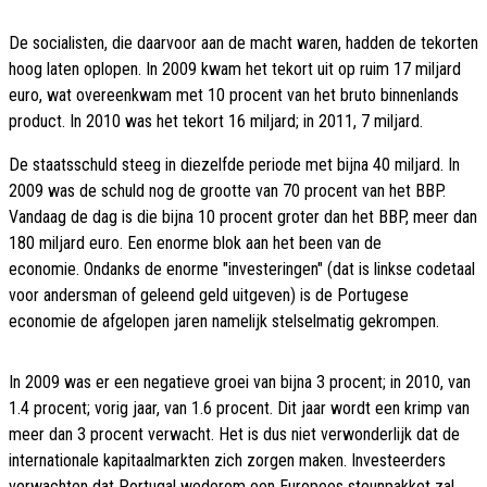
De socialisten, die daarvoor aan de macht waren, hadden de tekorten
hoog laten oplopen. In 2009 kwam het tekort uit op ruim 17 miljard
euro, wat overeenkwam met 10 procent van het bruto binnenlands
product. In 2010 was het tekort 16 miljard; in 2011, 7 miljard.
De staatsschuld steeg in diezelfde periode met bijna 40 miljard. In
2009 was de schuld nog de grootte van 70 procent van het BBP.
Vandaag de dag is die bijna 10 procent groter dan het BBP, meer dan
180 miljard euro. Een enorme blok aan het been van de
economie. Ondanks de enorme "investeringen" (dat is linkse codetaal
voor andersman of geleend geld uitgeven) is de Portugese
economie de afgelopen jaren namelijk stelselmatig gekrompen.
In 2009 was er een negatieve groei van bijna 3 procent; in 2010, van
1.4 procent; vorig jaar, van 1.6 procent. Dit jaar wordt een krimp van
meer dan 3 procent verwacht. Het is dus niet verwonderlijk dat de
internationale kapitaalmarkten zich zorgen maken. Investeerders
verwachten dat Portugal wederom een Europees steunpakket zal