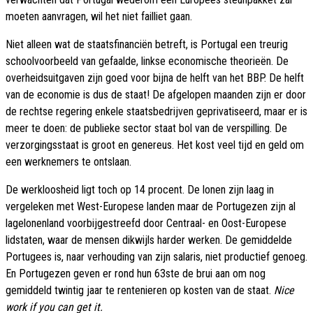
moeten aanvragen, wil het niet failliet gaan.
Niet alleen wat de staatsfinanciën betreft, is Portugal een treurig
schoolvoorbeeld van gefaalde, linkse economische theorieën. De
overheidsuitgaven zijn goed voor bijna de helft van het BBP. De helft
van de economie is dus de staat! De afgelopen maanden zijn er door
de rechtse regering enkele staatsbedrijven geprivatiseerd, maar er is
meer te doen: de publieke sector staat bol van de verspilling. De
verzorgingsstaat is groot en genereus. Het kost veel tijd en geld om
een werknemers te ontslaan.
De werkloosheid ligt toch op 14 procent. De lonen zijn laag in
vergeleken met West-Europese landen maar de Portugezen zijn al
lagelonenland voorbijgestreefd door Centraal- en Oost-Europese
lidstaten, waar de mensen dikwijls harder werken. De gemiddelde
Portugees is, naar verhouding van zijn salaris, niet productief genoeg.
En Portugezen geven er rond hun 63ste de brui aan om nog
gemiddeld twintig jaar te rentenieren op kosten van de staat.
Nice
work if you can get it.