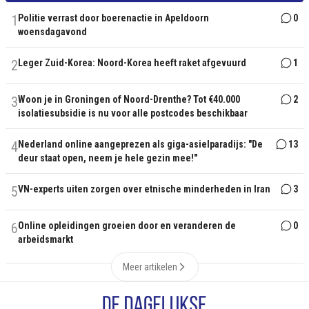
1
Politie verrast door boerenactie in Apeldoorn
0
woensdagavond
2
Leger Zuid-Korea: Noord-Korea heeft raket afgevuurd
1
3
Woon je in Groningen of Noord-Drenthe? Tot €40.000
2
isolatiesubsidie is nu voor alle postcodes beschikbaar
4
Nederland online aangeprezen als giga-asielparadijs: "De
13
deur staat open, neem je hele gezin mee!"
5
VN-experts uiten zorgen over etnische minderheden in Iran
3
6
Online opleidingen groeien door en veranderen de
0
arbeidsmarkt
Meer artikelen