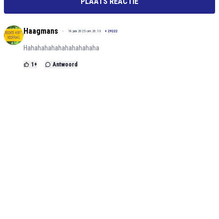
PLAATS REACTIE
Haagmans
18 juni 2025 om 20:13
+
29222
Hahahahahahahahahahaha
1
+
Antwoord