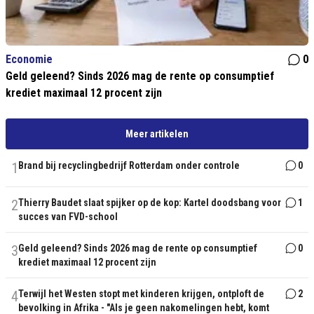
Economie
0
Geld geleend? Sinds 2026 mag de rente op consumptief
krediet maximaal 12 procent zijn
Meer artikelen
1
Brand bij recyclingbedrijf Rotterdam onder controle
0
2
Thierry Baudet slaat spijker op de kop: Kartel doodsbang voor
1
succes van FVD-school
3
Geld geleend? Sinds 2026 mag de rente op consumptief
0
krediet maximaal 12 procent zijn
4
Terwijl het Westen stopt met kinderen krijgen, ontploft de
2
bevolking in Afrika - "Als je geen nakomelingen hebt, komt