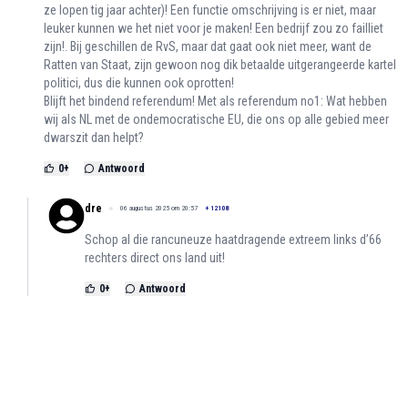
ze lopen tig jaar achter)! Een functie omschrijving is er niet, maar
leuker kunnen we het niet voor je maken! Een bedrijf zou zo failliet
zijn!. Bij geschillen de RvS, maar dat gaat ook niet meer, want de
Ratten van Staat, zijn gewoon nog dik betaalde uitgerangeerde kartel
politici, dus die kunnen ook oprotten!
Blijft het bindend referendum! Met als referendum no1: Wat hebben
wij als NL met de ondemocratische EU, die ons op alle gebied meer
dwarszit dan helpt?
0
+
Antwoord
dre
06 augustus 2025 om 20:57
+
12108
Schop al die rancuneuze haatdragende extreem links d’66
rechters direct ons land uit!
0
+
Antwoord