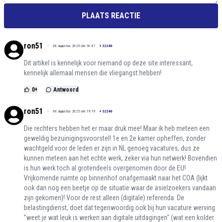
PLAATS REACTIE
ron51
08 augustus 2025 om 18:47
+
32246
Dit artikel is kennelijk voor niemand op deze site interessant,
kennelijk allemaal mensen die vliegangst hebben!
0
+
Antwoord
ron51
06 augustus 2025 om 19:19
+
32246
Die rechters hebben het er maar druk mee! Maar ik heb meteen een
geweldig bezuinigingsvoorstel! 1e en 2e kamer opheffen, zonder
wachtgeld voor de leden er zijn in NL genoeg vacatures, dus ze
kunnen meteen aan het echte werk, zeker via hun netwerk! Bovendien
is hun werk toch al grotendeels overgenomen door de EU!
Vrijkomende ruimte op binnenhof onafgemaakt naar het COA (lijkt
ook dan nog een beetje op de situatie waar de asielzoekers vandaan
zijn gekomen)! Voor de rest alleen (digitale) referenda. De
belastingdienst, doet dat tegenwoordig ook bij hun vacature werving
"weet je wat leuk is werken aan digitale uitdagingen" (wat een kolder