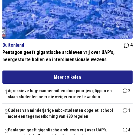
Buitenland
4
Pentagon geeft gigantische archieven vrij over UAP's,
neergestorte bollen en interdimensionale wezens
Meer artikelen
1
Agressieve tuig-mannen willen door poortjes glippen en
2
slaan studenten neer die weigeren mee te werken
2
Ouders van minderjarige mbo-studenten opgelet: school
1
moet een tegemoetkoming van €80 regelen
3
Pentagon geeft gigantische archieven vrij over UAP's,
4