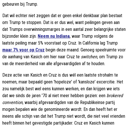
gebeuren bij Trump.
Dat wil echter niet zeggen dat er geen enkel denkbaar plan bestaat
om Trump te stoppen. Dat is er dus wel, want peilingen geven aan
dat Trumps overwinningsmarges in een aantal zeer belangrijke staten
bijzonder klein zijn.
Neem nu Indiana
, waar Trump volgens de
laatste peiling maar 5% voorstaat op Cruz. In California lag Trump
maar 7% voor op Cruz
begin deze maand. Genoeg speelruimte voor
de aanhang van Kasich om hier naar Cruz te
switchen
, om Trump zo
van de meerderheid van alle afgevaardigden af te houden.
Deze actie van Kasich en Cruz is dus wél een laatste strohalm te
noemen, maar bepaald geen 'hopeloze' of 'kansloze' excercitie. Het
zou namelijk best wel eens kunnen werken, en dan krijgen we iets
dat we sinds de jaren '70 al niet meer hebben gezien: een
brokered
convention
, waarbij afgevaardigden van de Republikeinse partij
mogen bepalen wie de genomineerde wordt. En dan heeft het er
ineens alle schijn van dat het Trump niet wordt, die niet veel vrienden
heeft binnen het gevestigde partijkader. Cruz en Kasich kunnen