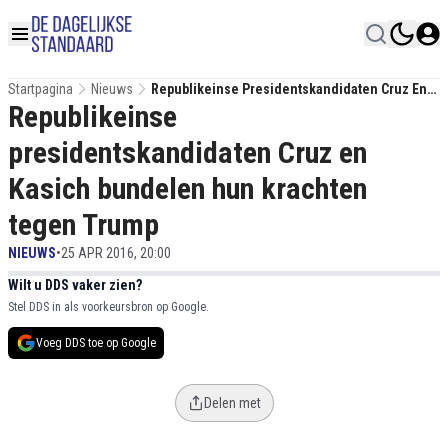
Startpagina
Nieuws
Republikeinse Presidentskandidaten Cruz En
Republikeinse
Kasich Bundelen Hun Krachten Tegen Trump
presidentskandidaten Cruz en
Kasich bundelen hun krachten
tegen Trump
NIEUWS
•
25 APR 2016, 20:00
Wilt u DDS vaker zien?
Stel DDS in als voorkeursbron op Google.
Voeg DDS toe op Google
Delen met