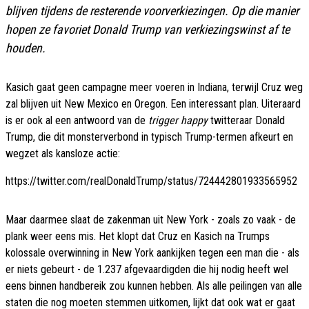
blijven tijdens de resterende voorverkiezingen. Op die manier
hopen ze favoriet Donald Trump van verkiezingswinst af te
houden.
Kasich gaat geen campagne meer voeren in Indiana, terwijl Cruz weg
zal blijven uit New Mexico en Oregon. Een interessant plan. Uiteraard
is er ook al een antwoord van de
trigger happy
twitteraar Donald
Trump, die dit monsterverbond in typisch Trump-termen afkeurt en
wegzet als kansloze actie:
https://twitter.com/realDonaldTrump/status/724442801933565952
Maar daarmee slaat de zakenman uit New York - zoals zo vaak - de
plank weer eens mis. Het klopt dat Cruz en Kasich na Trumps
kolossale overwinning in New York aankijken tegen een man die - als
er niets gebeurt - de 1.237 afgevaardigden die hij nodig heeft wel
eens binnen handbereik zou kunnen hebben. Als alle peilingen van alle
staten die nog moeten stemmen uitkomen, lijkt dat ook wat er gaat