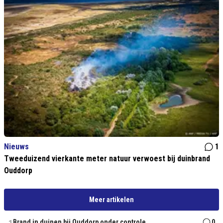
Nieuws
1
Tweeduizend vierkante meter natuur verwoest bij duinbrand
Ouddorp
Meer artikelen
Brand in duinen bij Ouddorp onder controle
0