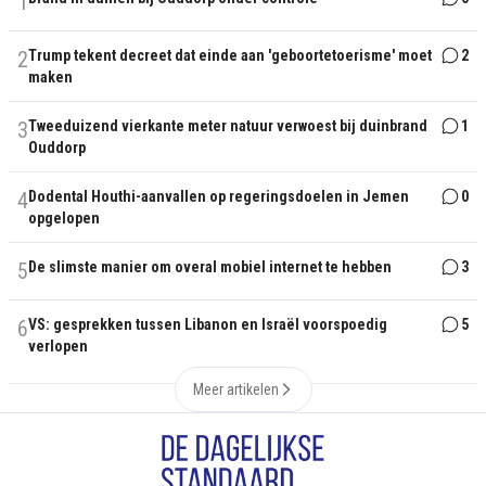
1
2
Trump tekent decreet dat einde aan 'geboortetoerisme' moet
2
maken
3
Tweeduizend vierkante meter natuur verwoest bij duinbrand
1
Ouddorp
4
Dodental Houthi-aanvallen op regeringsdoelen in Jemen
0
opgelopen
5
De slimste manier om overal mobiel internet te hebben
3
6
VS: gesprekken tussen Libanon en Israël voorspoedig
5
verlopen
Meer artikelen