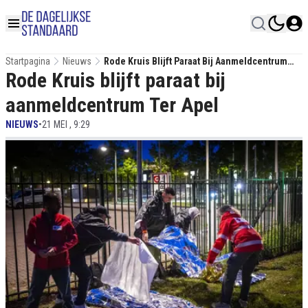
Startpagina
Nieuws
Rode Kruis Blijft Paraat Bij Aanmeldcentrum
Rode Kruis blijft paraat bij
Ter Apel
aanmeldcentrum Ter Apel
NIEUWS
•
21 MEI , 9:29