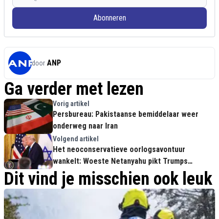
Abonneren
ANP
door
Ga verder met lezen
Vorig artikel
Persbureau: Pakistaanse bemiddelaar weer
onderweg naar Iran
Volgend artikel
Het neoconservatieve oorlogsavontuur
wankelt: Woeste Netanyahu pikt Trumps
plotselinge diplomatieke draai over Iran niet
Dit vind je misschien ook leuk