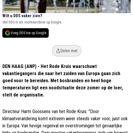
Wilt u DDS vaker zien?
Stel DDS in als voorkeursbron op Google.
Voeg DDS toe op Google
Delen met
DEN HAAG (ANP) - Het Rode Kruis waarschuwt
vakantiegangers die naar het zuiden van Europa gaan zich
goed voor te bereiden. Met bosbranden en heel hoge
temperaturen ligt een noodsituatie deze zomer op de loer,
stelt de organisatie.
Directeur Harm Goossens van het Rode Kruis: "Door
klimaatverandering komt extreem weer steeds vaker voor, juist ook
in Europa. Van hevige regenval en overstromingen tot gevaarlijke
hitte en bosbranden. Daar moeten vakantiegangers zich van bewust