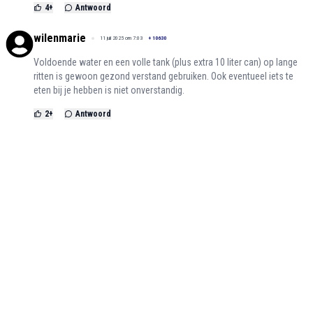
4
+
Antwoord
wilenmarie
11 juli 2025 om 7:03
+
10630
Voldoende water en een volle tank (plus extra 10 liter can) op lange
ritten is gewoon gezond verstand gebruiken. Ook eventueel iets te
eten bij je hebben is niet onverstandig.
2
+
Antwoord