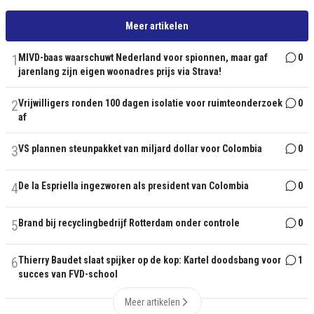
Meer artikelen
1
MIVD-baas waarschuwt Nederland voor spionnen, maar gaf
0
jarenlang zijn eigen woonadres prijs via Strava!
2
Vrijwilligers ronden 100 dagen isolatie voor ruimteonderzoek
0
af
3
VS plannen steunpakket van miljard dollar voor Colombia
0
4
De la Espriella ingezworen als president van Colombia
0
5
Brand bij recyclingbedrijf Rotterdam onder controle
0
6
Thierry Baudet slaat spijker op de kop: Kartel doodsbang voor
1
succes van FVD-school
Meer artikelen