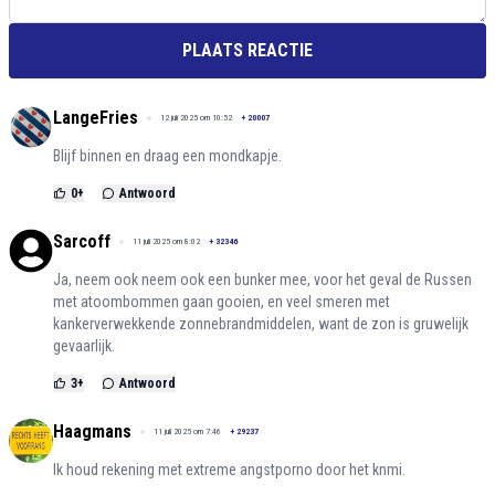
PLAATS REACTIE
LangeFries
12 juli 2025 om 10:52
+
20007
Blijf binnen en draag een mondkapje.
0
+
Antwoord
Sarcoff
11 juli 2025 om 8:02
+
32346
Ja, neem ook neem ook een bunker mee, voor het geval de Russen
met atoombommen gaan gooien, en veel smeren met
kankerverwekkende zonnebrandmiddelen, want de zon is gruwelijk
gevaarlijk.
3
+
Antwoord
Haagmans
11 juli 2025 om 7:46
+
29237
Ik houd rekening met extreme angstporno door het knmi.