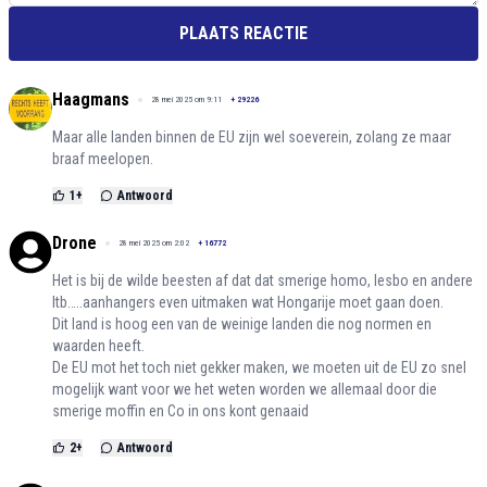
PLAATS REACTIE
Haagmans
28 mei 2025 om 9:11
+
29226
Maar alle landen binnen de EU zijn wel soeverein, zolang ze maar
braaf meelopen.
1
+
Antwoord
Drone
28 mei 2025 om 2:02
+
16772
Het is bij de wilde beesten af dat dat smerige homo, lesbo en andere
ltb…..aanhangers even uitmaken wat Hongarije moet gaan doen.
Dit land is hoog een van de weinige landen die nog normen en
waarden heeft.
De EU mot het toch niet gekker maken, we moeten uit de EU zo snel
mogelijk want voor we het weten worden we allemaal door die
smerige moffin en Co in ons kont genaaid
2
+
Antwoord