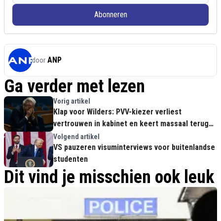
Abonneren
ANP
door
Ga verder met lezen
Vorig artikel
Klap voor Wilders: PVV-kiezer verliest
vertrouwen in kabinet en keert massaal terug
naar VVD
Volgend artikel
VS pauzeren visuminterviews voor buitenlandse
studenten
Dit vind je misschien ook leuk