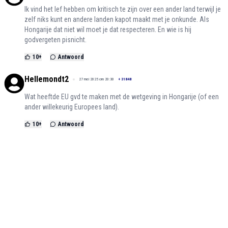
Ik vind het lef hebben om kritisch te zijn over een ander land terwijl je
zelf niks kunt en andere landen kapot maakt met je onkunde. Als
Hongarije dat niet wil moet je dat respecteren. En wie is hij
godvergeten pisnicht.
10
+
Antwoord
Hellemondt2
27 mei 2025 om 20:30
+
31848
Wat heeftde EU gvd te maken met de wetgeving in Hongarije (of een
ander willekeurig Europees land).
10
+
Antwoord