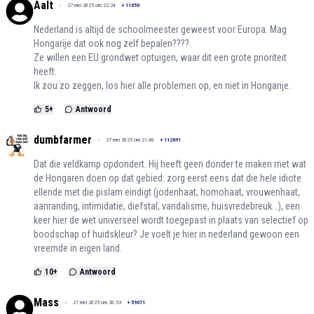
Aalt
27 mei 2025 om 22:24
+
11050
Nederland is altijd de schoolmeester geweest voor Europa. Mag
Hongarije dat ook nog zelf bepalen????
Ze willen een EU grondwet optuigen, waar dit een grote prioriteit
heeft.
Ik zou zo zeggen, los hier alle problemen op, en niet in Hongarije.
5
+
Antwoord
dumbfarmer
27 mei 2025 om 21:40
+
112691
Dat die veldkamp opdondert. Hij heeft geen donder te maken met wat
de Hongaren doen op dat gebied: zorg eerst eens dat die hele idiote
ellende met die pislam eindigt (jodenhaat, homohaat, vrouwenhaat,
aanranding, intimidatie, diefstal, vandalisme, huisvredebreuk...), een
keer hier de wet universeel wordt toegepast in plaats van selectief op
boodschap of huidskleur? Je voelt je hier in nederland gewoon een
vreemde in eigen land.
10
+
Antwoord
Mass
27 mei 2025 om 20:53
+
59071