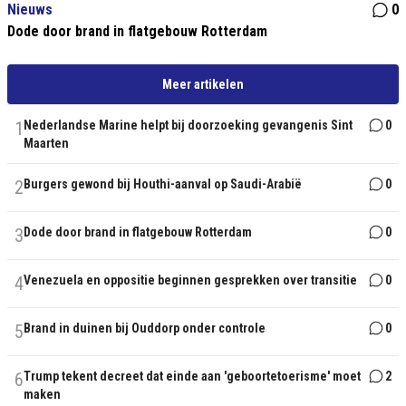
Nieuws
0
Dode door brand in flatgebouw Rotterdam
Meer artikelen
1
Nederlandse Marine helpt bij doorzoeking gevangenis Sint
0
Maarten
2
Burgers gewond bij Houthi-aanval op Saudi-Arabië
0
3
Dode door brand in flatgebouw Rotterdam
0
4
Venezuela en oppositie beginnen gesprekken over transitie
0
5
Brand in duinen bij Ouddorp onder controle
0
6
Trump tekent decreet dat einde aan 'geboortetoerisme' moet
2
maken