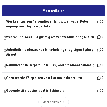
Meer artikelen
1
Vier keer kwamen fietsendieven langs; toen vader Peter
0
ingreep, werd hij neergestoken
2
Weeronline: weer lijkt gunstig om zonsverduistering te zien
0
3
Autoriteiten onderzoeken bijna-botsing vliegtuigen Sydney
0
Airport
4
Natuurbrand in Herperduin bij Oss, veel brandweer aanwezig
0
5
Geen reactie VS op eisen voor Hormuz-akkoord Iran
0
6
Gewonde bij steekincident in Schinveld
0
Meer artikelen