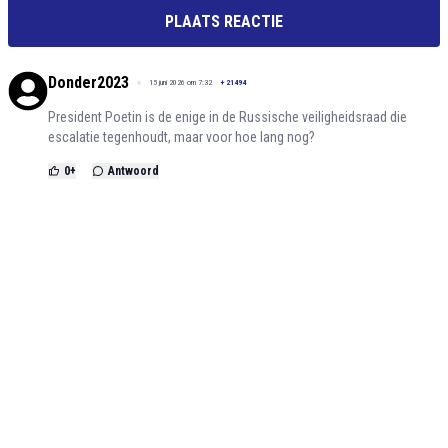
PLAATS REACTIE
Donder2023
15 juni 2026 om 7:32
+
21494
President Poetin is de enige in de Russische veiligheidsraad die
escalatie tegenhoudt, maar voor hoe lang nog?
0
+
Antwoord