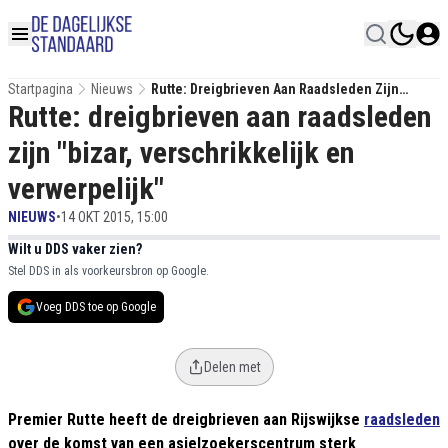
Startpagina
Nieuws
Rutte: Dreigbrieven Aan Raadsleden Zijn
Rutte: dreigbrieven aan raadsleden
"bizar, Verschrikkelijk En Verwerpelijk"
zijn "bizar, verschrikkelijk en
verwerpelijk"
NIEUWS
•
14 OKT 2015, 15:00
Wilt u DDS vaker zien?
Stel DDS in als voorkeursbron op Google.
Voeg DDS toe op Google
Delen met
Premier Rutte heeft de dreigbrieven aan Rijswijkse
raadsleden
over de komst van een asielzoekerscentrum sterk