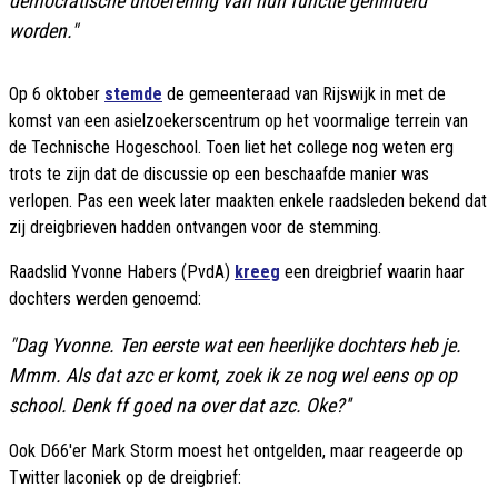
democratische uitoefening van hun functie gehinderd
worden."
Op 6 oktober
stemde
de gemeenteraad van Rijswijk in met de
komst van een asielzoekerscentrum op het voormalige terrein van
de Technische Hogeschool. Toen liet het college nog weten erg
trots te zijn dat de discussie op een beschaafde manier was
verlopen. Pas een week later maakten enkele raadsleden bekend dat
zij dreigbrieven hadden ontvangen voor de stemming.
Raadslid Yvonne Habers (PvdA)
kreeg
een dreigbrief waarin haar
dochters werden genoemd:
"Dag Yvonne. Ten eerste wat een heerlijke dochters heb je.
Mmm. Als dat azc er komt, zoek ik ze nog wel eens op op
school. Denk ff goed na over dat azc. Oke?''
Ook D66'er Mark Storm moest het ontgelden, maar reageerde op
Twitter laconiek op de dreigbrief: