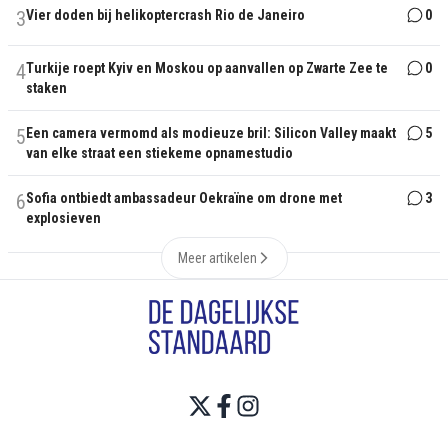
3
Vier doden bij helikoptercrash Rio de Janeiro
0
4
Turkije roept Kyiv en Moskou op aanvallen op Zwarte Zee te
0
staken
5
Een camera vermomd als modieuze bril: Silicon Valley maakt
5
van elke straat een stiekeme opnamestudio
6
Sofia ontbiedt ambassadeur Oekraïne om drone met
3
explosieven
Meer artikelen