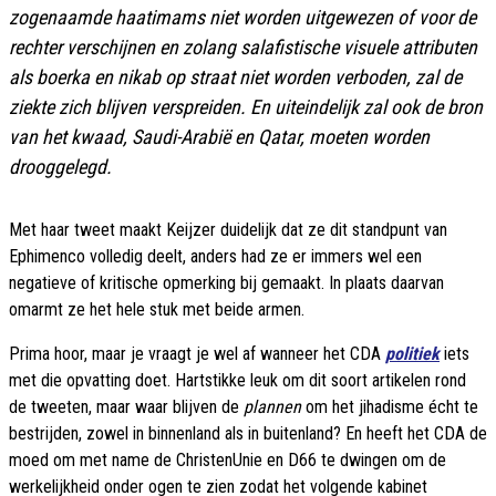
zogenaamde haatimams niet worden uitgewezen of voor de
rechter verschijnen en zolang salafistische visuele attributen
als boerka en nikab op straat niet worden verboden, zal de
ziekte zich blijven verspreiden. En uiteindelijk zal ook de bron
van het kwaad, Saudi-Arabië en Qatar, moeten worden
drooggelegd.
Met haar tweet maakt Keijzer duidelijk dat ze dit standpunt van
Ephimenco volledig deelt, anders had ze er immers wel een
negatieve of kritische opmerking bij gemaakt. In plaats daarvan
omarmt ze het hele stuk met beide armen.
Prima hoor, maar je vraagt je wel af wanneer het CDA
politiek
iets
met die opvatting doet. Hartstikke leuk om dit soort artikelen rond
de tweeten, maar waar blijven de
plannen
om het jihadisme écht te
bestrijden, zowel in binnenland als in buitenland? En heeft het CDA de
moed om met name de ChristenUnie en D66 te dwingen om de
werkelijkheid onder ogen te zien zodat het volgende kabinet