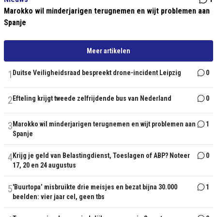
Marokko wil minderjarigen terugnemen en wijt problemen aan
Spanje
Meer artikelen
1
Duitse Veiligheidsraad bespreekt drone-incident Leipzig
0
2
Efteling krijgt tweede zelfrijdende bus van Nederland
0
3
Marokko wil minderjarigen terugnemen en wijt problemen aan
1
Spanje
4
Krijg je geld van Belastingdienst, Toeslagen of ABP? Noteer
0
17, 20 en 24 augustus
5
'Buurtopa’ misbruikte drie meisjes en bezat bijna 30.000
1
beelden: vier jaar cel, geen tbs