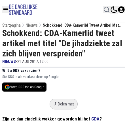
Startpagina
Nieuws
Schokkend: CDA-Kamerlid Tweet Artikel Met
Schokkend: CDA-Kamerlid tweet
Titel "De Jihadziekte Zal Zich Blijven
Verspreiden"
artikel met titel "De jihadziekte zal
zich blijven verspreiden"
NIEUWS
•
21 AUG 2017, 12:00
Wilt u DDS vaker zien?
Stel DDS in als voorkeursbron op Google.
Voeg DDS toe op Google
Delen met
Zijn ze dan eindelijk wakker geworden bij het
CDA
?