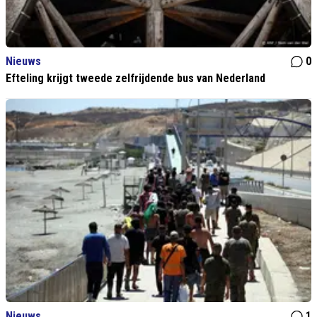
Nieuws
0
Efteling krijgt tweede zelfrijdende bus van Nederland
Nieuws
1