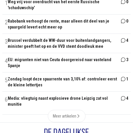
1
Weg vrij voor overdracht van het eerste Russische
0
'schaduwschip'
2
Rabobank verhoogt de rente, maar alleen dit deel van je
0
spaargeld levert echt meer op
3
Brussel verdubbelt de WW-duur voor buitenlandgangers,
4
minister geeft het op en de VVD stemt doodleuk mee
4
EU: migranten niet van Ceuta doorgereisd naar vasteland
3
Spanje
5
Zondag loopt deze spaarrente van 3,10% af: controleer eerst
1
de kleine lettertjes
6
Media: vliegtuig naast explosieve drone Leipzig zat vol
4
munitie
Meer artikelen