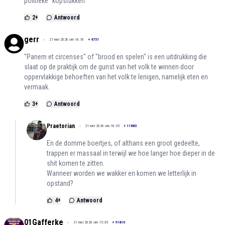
politieke "kopstukken"
2
+
Antwoord
gerr
21 mei 2026 om 16:18
+
4751
"Panem et circenses" of "brood en spelen" is een uitdrukking die
slaat op de praktijk om de gunst van het volk te winnen door
oppervlakkige behoeften van het volk te lenigen, namelijk eten en
vermaak.
3
+
Antwoord
Praetorian
21 mei 2026 om 16:35
+
11883
En de domme boertjes, of althans een groot gedeelte,
trappen er massaal in terwijl we hoe langer hoe dieper in de
shit komen te zitten.
Wanneer worden we wakker en komen we letterlijk in
opstand?
4
+
Antwoord
01Gafferke
21 mei 2026 om 15:35
+
91810