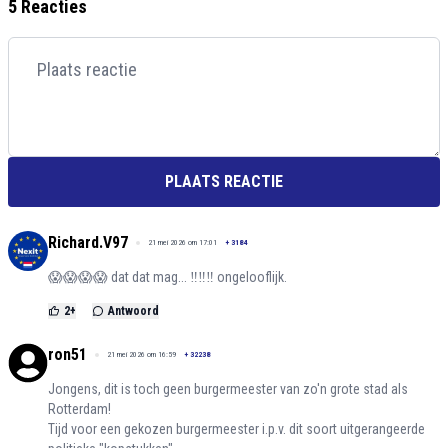
5 Reacties
PLAATS REACTIE
Richard.V97
21 mei 2026 om 17:01
+
3184
😱😱😱😱 dat dat mag... ‼️‼️‼️ ongelooflijk.
2
+
Antwoord
ron51
21 mei 2026 om 16:59
+
32238
Jongens, dit is toch geen burgermeester van zo'n grote stad als
Rotterdam!
Tijd voor een gekozen burgermeester i.p.v. dit soort uitgerangeerde