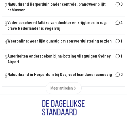
2
Natuurbrand Herperduin onder controle, brandweer blijft
0
nablussen
3
Vader beschermt fatbike van dochter en krijgt mes in rug:
4
brave Nederlander is vogelvrij!
4
Weeronline: weer lijkt gunstig om zonsverduistering te zien
1
5
Autoriteiten onderzoeken bijna-botsing vliegtuigen Sydney
1
Airport
6
Natuurbrand in Herperduin bij Oss, veel brandweer aanwezig
0
Meer artikelen