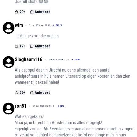
Usefull idiots 😂😂
20
+
Antwoord
wim
21 mei 2026 om 21:02
+
138326
Leuk uitje voor die oudjes
12
+
Antwoord
Slaghaam116
21 mei 2026 om 21:00
+
62466
Als dat spul daar in Utrecht nu eens allemaal een aantal
asielprofiteurs in huis nemen uiteraard op eigen kosten en dan zien
wanneer zij bakzeil halen!
22
+
Antwoord
ron51
21 mei 2026 om 20:45
+
32247
Wat een gekkies!
Maar ja, in Utrecht en Amsterdam is alles mogelijk!
Eigenlijk zou die ANP verslaggever aan al die mensen moeten vragen
of ze uit solidariteit een asielzoeker, liefst een jonge man in huis