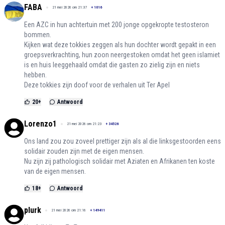
FABA
21 mei 2026 om 21:37
+
1016
Een AZC in hun achtertuin met 200 jonge opgekropte testosteron
bommen.
Kijken wat deze tokkies zeggen als hun dochter wordt gepakt in een
groepsverkrachting, hun zoon neergestoken omdat het geen islamiet
is en huis leeggehaald omdat die gasten zo zielig zijn en niets
hebben.
Deze tokkies zijn doof voor de verhalen uit Ter Apel
20
+
Antwoord
Lorenzo1
21 mei 2026 om 21:23
+
34526
Ons land zou zou zoveel prettiger zijn als al die linksgestoorden eens
solidair zouden zijn met de eigen mensen.
Nu zijn zij pathologisch solidair met Aziaten en Afrikanen ten koste
van de eigen mensen.
18
+
Antwoord
plurk
21 mei 2026 om 21:16
+
149411