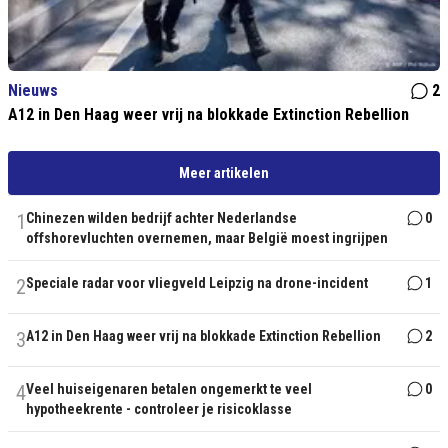
Nieuws
2
A12 in Den Haag weer vrij na blokkade Extinction Rebellion
Meer artikelen
1
Chinezen wilden bedrijf achter Nederlandse
0
offshorevluchten overnemen, maar België moest ingrijpen
2
Speciale radar voor vliegveld Leipzig na drone-incident
1
3
A12 in Den Haag weer vrij na blokkade Extinction Rebellion
2
4
Veel huiseigenaren betalen ongemerkt te veel
0
hypotheekrente - controleer je risicoklasse