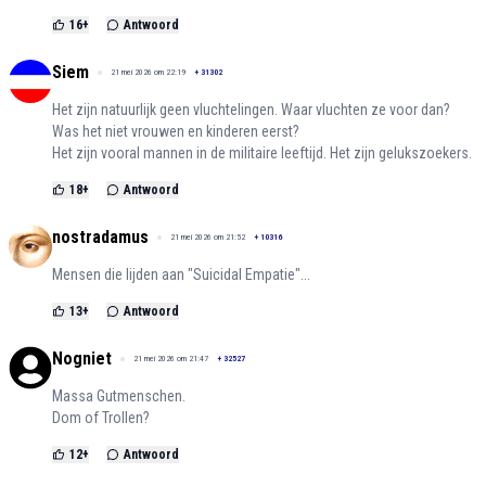
16
+
Antwoord
Siem
21 mei 2026 om 22:19
+
31302
Het zijn natuurlijk geen vluchtelingen. Waar vluchten ze voor dan?
Was het niet vrouwen en kinderen eerst?
Het zijn vooral mannen in de militaire leeftijd. Het zijn gelukszoekers.
18
+
Antwoord
nostradamus
21 mei 2026 om 21:52
+
10316
Mensen die lijden aan "Suicidal Empatie"...
13
+
Antwoord
Nogniet
21 mei 2026 om 21:47
+
32527
Massa Gutmenschen.
Dom of Trollen?
12
+
Antwoord