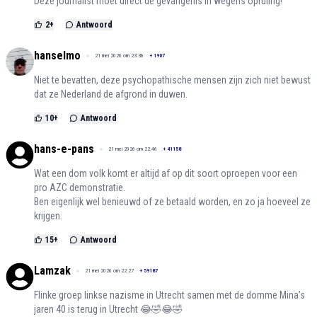
Deze journalist moet direct de gevangenis in wegens opruiing!
2
+
Antwoord
hanselmo
21 mei 2026 om 23:38
+
1907
Niet te bevatten, deze psychopathische mensen zijn zich niet bewust
dat ze Nederland de afgrond in duwen.
10
+
Antwoord
hans-e-pans
21 mei 2026 om 22:46
+
41158
Wat een dom volk komt er altijd af op dit soort oproepen voor een
pro AZC demonstratie.
Ben eigenlijk wel benieuwd of ze betaald worden, en zo ja hoeveel ze
krijgen.
15
+
Antwoord
Lamzak
21 mei 2026 om 22:27
+
59187
Flinke groep linkse nazisme in Utrecht samen met de domme Mina’s
jaren 40 is terug in Utrecht 😂🤣😂🤣