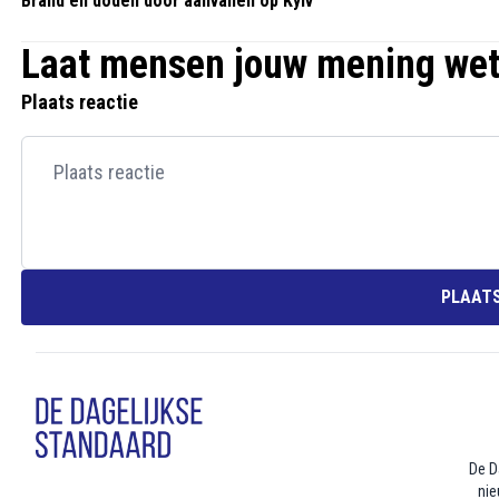
Brand en doden door aanvallen op Kyiv
Laat mensen jouw mening we
Plaats reactie
PLAATS
De D
nie