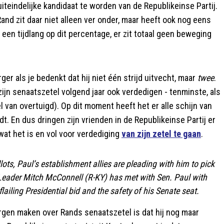
iteindelijke kandidaat te worden van de Republikeinse Partij.
Rand zit daar niet alleen ver onder, maar heeft ook nog eens
l een tijdlang op dit percentage, er zit totaal geen beweging
er als je bedenkt dat hij niet één strijd uitvecht, maar
twee
.
ijn senaatszetel volgend jaar ook verdedigen - tenminste, als
 van overtuigd). Op dit moment heeft het er alle schijn van
rdt. En dus dringen zijn vrienden in de Republikeinse Partij er
wat het is en vol voor verdediging
van zijn zetel te gaan
.
ots, Paul’s establishment allies are pleading with him to pick
ty Leader Mitch McConnell (R-KY) has met with Sen. Paul with
flailing Presidential bid and the safety of his Senate seat.
rgen maken over Rands senaatszetel is dat hij nog maar