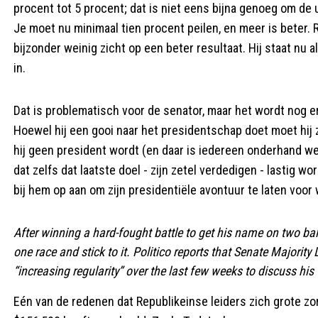
procent tot 5 procent; dat is niet eens bijna genoeg om de u
Je moet nu minimaal tien procent peilen, en meer is beter. 
bijzonder weinig zicht op een beter resultaat. Hij staat nu a
in.
Dat is problematisch voor de senator, maar het wordt nog erg
Hoewel hij een gooi naar het presidentschap doet moet hij z
hij geen president wordt (en daar is iedereen onderhand wel
dat zelfs dat laatste doel - zijn zetel verdedigen - lastig wo
bij hem op aan om zijn presidentiële avontuur te laten voor 
After winning a hard-fought battle to get his name on two ball
one race and stick to it. Politico reports that Senate Majori
“increasing regularity” over the last few weeks to discuss his 
Eén van de redenen dat Republikeinse leiders zich grote zo