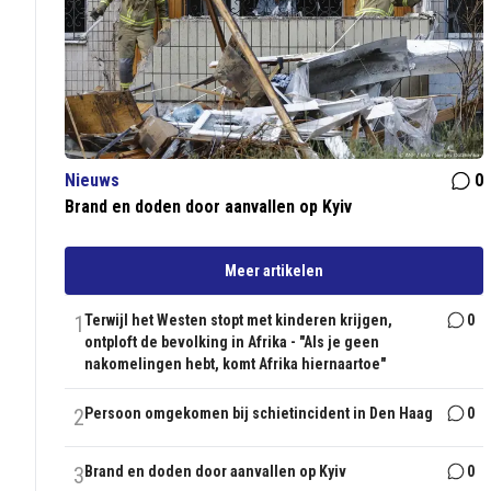
Nieuws
0
Brand en doden door aanvallen op Kyiv
Meer artikelen
1
Terwijl het Westen stopt met kinderen krijgen,
0
ontploft de bevolking in Afrika - "Als je geen
nakomelingen hebt, komt Afrika hiernaartoe"
2
Persoon omgekomen bij schietincident in Den Haag
0
3
Brand en doden door aanvallen op Kyiv
0