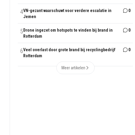
4
VN-gezant waarschuwt voor verdere escalatie in
0
Jemen
5
Drone ingezet om hotspots te vinden bij brand in
0
Rotterdam
6
Veel overlast door grote brand bij recyclingbedrijf
0
Rotterdam
Meer artikelen