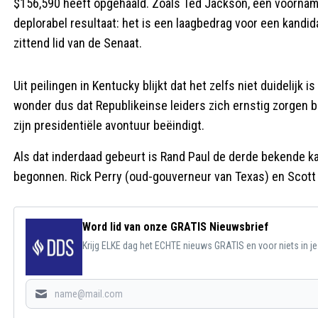
$156,590 heeft opgehaald. Zoals Ted Jackson, een voorna
deplorabel resultaat: het is een laagbedrag voor een kandid
zittend lid van de Senaat.
Uit peilingen in Kentucky blijkt dat het zelfs niet duidelijk 
wonder dus dat Republikeinse leiders zich ernstig zorgen b
zijn presidentiële avontuur beëindigt.
Als dat inderdaad gebeurt is Rand Paul de derde bekende kan
begonnen. Rick Perry (oud-gouverneur van Texas) en Scott
Word lid van onze GRATIS Nieuwsbrief
Krijg ELKE dag het ECHTE nieuws GRATIS en voor niets in j