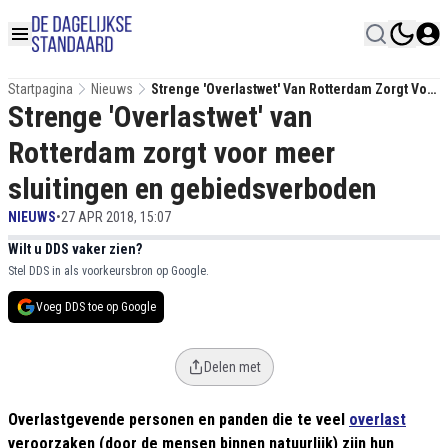
Startpagina
Nieuws
Strenge 'Overlastwet' Van Rotterdam Zorgt Voor
Strenge 'Overlastwet' van
Meer Sluitingen En Gebiedsverboden
Rotterdam zorgt voor meer
sluitingen en gebiedsverboden
NIEUWS
•
27 APR 2018, 15:07
Wilt u DDS vaker zien?
Stel DDS in als voorkeursbron op Google.
Voeg DDS toe op Google
Delen met
Overlastgevende personen en panden die te veel
overlast
veroorzaken (door de mensen binnen natuurlijk) zijn hun