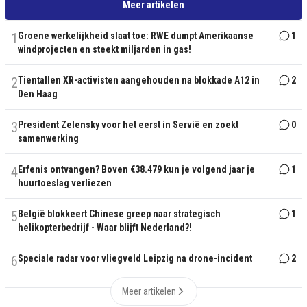
Meer artikelen
1
Groene werkelijkheid slaat toe: RWE dumpt Amerikaanse
1
windprojecten en steekt miljarden in gas!
2
Tientallen XR-activisten aangehouden na blokkade A12 in
2
Den Haag
3
President Zelensky voor het eerst in Servië en zoekt
0
samenwerking
4
Erfenis ontvangen? Boven €38.479 kun je volgend jaar je
1
huurtoeslag verliezen
5
België blokkeert Chinese greep naar strategisch
1
helikopterbedrijf - Waar blijft Nederland?!
6
Speciale radar voor vliegveld Leipzig na drone-incident
2
Meer artikelen