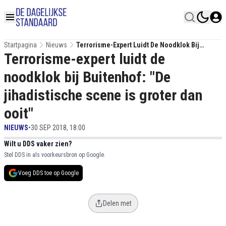
Startpagina
Nieuws
Terrorisme-Expert Luidt De Noodklok Bij
Terrorisme-expert luidt de
Buitenhof: "De Jihadistische Scene Is Groter
Dan Ooit"
noodklok bij Buitenhof: "De
jihadistische scene is groter dan
ooit"
NIEUWS
•
30 SEP 2018, 18:00
Wilt u DDS vaker zien?
Stel DDS in als voorkeursbron op Google.
Voeg DDS toe op Google
Delen met