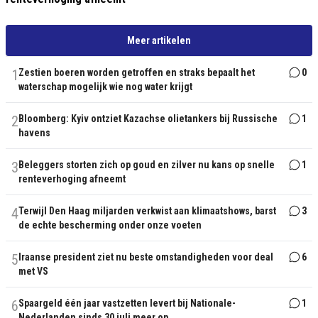
Meer artikelen
1
Zestien boeren worden getroffen en straks bepaalt het
0
waterschap mogelijk wie nog water krijgt
2
Bloomberg: Kyiv ontziet Kazachse olietankers bij Russische
1
havens
3
Beleggers storten zich op goud en zilver nu kans op snelle
1
renteverhoging afneemt
4
Terwijl Den Haag miljarden verkwist aan klimaatshows, barst
3
de echte bescherming onder onze voeten
5
Iraanse president ziet nu beste omstandigheden voor deal
6
met VS
6
Spaargeld één jaar vastzetten levert bij Nationale-
1
Nederlanden sinds 30 juli meer op