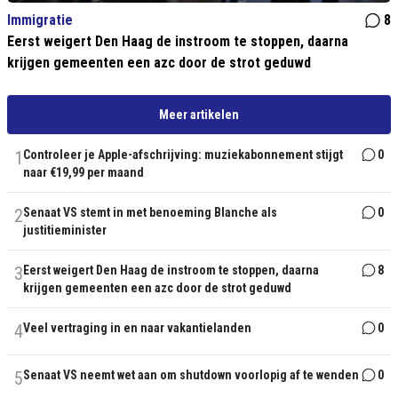
Immigratie
8
Eerst weigert Den Haag de instroom te stoppen, daarna
krijgen gemeenten een azc door de strot geduwd
Meer artikelen
1
Controleer je Apple-afschrijving: muziekabonnement stijgt
0
naar €19,99 per maand
2
Senaat VS stemt in met benoeming Blanche als
0
justitieminister
3
Eerst weigert Den Haag de instroom te stoppen, daarna
8
krijgen gemeenten een azc door de strot geduwd
4
Veel vertraging in en naar vakantielanden
0
5
Senaat VS neemt wet aan om shutdown voorlopig af te wenden
0