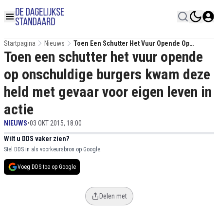
Startpagina
Nieuws
Toen Een Schutter Het Vuur Opende Op
Toen een schutter het vuur opende
Onschuldige Burgers Kwam Deze Held Met
Gevaar Voor Eigen Leven In Actie
op onschuldige burgers kwam deze
held met gevaar voor eigen leven in
actie
NIEUWS
•
03 OKT 2015, 18:00
Wilt u DDS vaker zien?
Stel DDS in als voorkeursbron op Google.
Voeg DDS toe op Google
Delen met