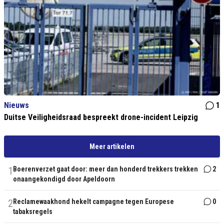
Nieuws
1
Duitse Veiligheidsraad bespreekt drone-incident Leipzig
Meer artikelen
1
Boerenverzet gaat door: meer dan honderd trekkers trekken
2
onaangekondigd door Apeldoorn
2
Reclamewaakhond hekelt campagne tegen Europese
0
tabaksregels