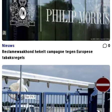
Nieuws
0
Reclamewaakhond hekelt campagne tegen Europese
tabaksregels