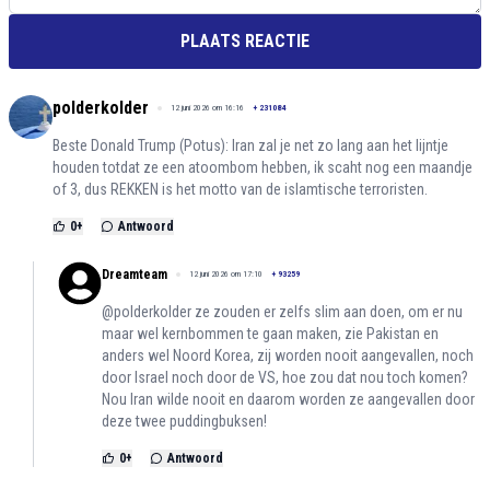
PLAATS REACTIE
polderkolder
12 juni 2026 om 16:16
+
231084
Beste Donald Trump (Potus): Iran zal je net zo lang aan het lijntje
houden totdat ze een atoombom hebben, ik scaht nog een maandje
of 3, dus REKKEN is het motto van de islamtische terroristen.
0
+
Antwoord
Dreamteam
12 juni 2026 om 17:10
+
93259
@polderkolder ze zouden er zelfs slim aan doen, om er nu
maar wel kernbommen te gaan maken, zie Pakistan en
anders wel Noord Korea, zij worden nooit aangevallen, noch
door Israel noch door de VS, hoe zou dat nou toch komen?
Nou Iran wilde nooit en daarom worden ze aangevallen door
deze twee puddingbuksen!
0
+
Antwoord