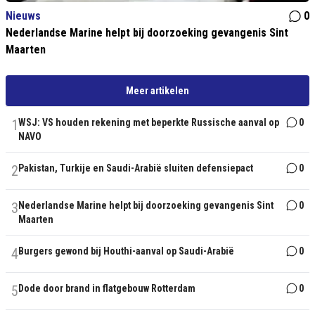
Nieuws
0
Nederlandse Marine helpt bij doorzoeking gevangenis Sint
Maarten
Meer artikelen
1
WSJ: VS houden rekening met beperkte Russische aanval op
0
NAVO
2
Pakistan, Turkije en Saudi-Arabië sluiten defensiepact
0
3
Nederlandse Marine helpt bij doorzoeking gevangenis Sint
0
Maarten
4
Burgers gewond bij Houthi-aanval op Saudi-Arabië
0
5
Dode door brand in flatgebouw Rotterdam
0