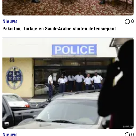
Nieuws
0
Pakistan, Turkije en Saudi-Arabië sluiten defensiepact
Nieuws
0