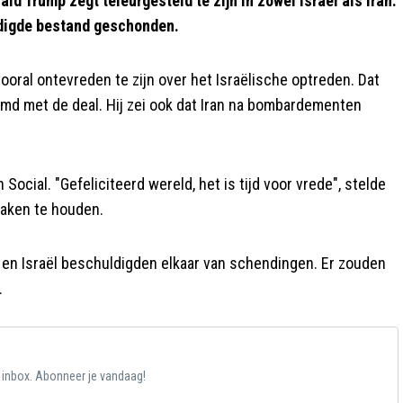
Trump zegt teleurgesteld te zijn in zowel Israël als Iran.
digde bestand geschonden.
ooral ontevreden te zijn over het Israëlische optreden. Dat
emd met de deal. Hij zei ook dat Iran na bombardementen
cial. "Gefeliciteerd wereld, het is tijd voor vrede", stelde
praken te houden.
n en Israël beschuldigden elkaar van schendingen. Er zouden
.
e inbox. Abonneer je vandaag!