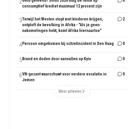
2
Geld geleend? Sinds 2026 mag de rente op
0
consumptief krediet maximaal 12 procent zijn
3
Terwijl het Westen stopt met kinderen krijgen,
2
ontploft de bevolking in Afrika - "Als je geen
nakomelingen hebt, komt Afrika hiernaartoe"
4
Persoon omgekomen bij schietincident in Den Haag
0
5
Brand en doden door aanvallen op Kyiv
0
6
VN-gezant waarschuwt voor verdere escalatie in
0
Jemen
Meer artikelen