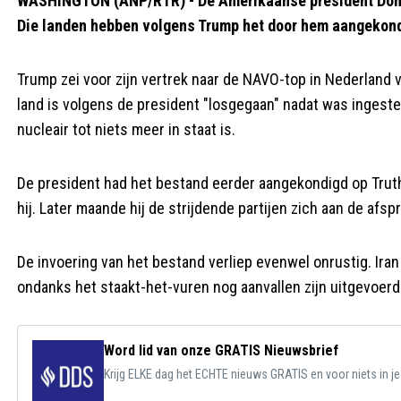
WASHINGTON (ANP/RTR) - De Amerikaanse president Donald 
Die landen hebben volgens Trump het door hem aangekon
Trump zei voor zijn vertrek naar de NAVO-top in Nederland v
land is volgens de president "losgegaan" nadat was ingest
nucleair tot niets meer in staat is.
De president had het bestand eerder aangekondigd op Truth So
hij. Later maande hij de strijdende partijen zich aan de afs
De invoering van het bestand verliep evenwel onrustig. Ira
ondanks het staakt-het-vuren nog aanvallen zijn uitgevoerd
Word lid van onze GRATIS Nieuwsbrief
Krijg ELKE dag het ECHTE nieuws GRATIS en voor niets in j