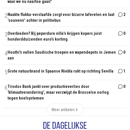
waar we nu naartoe gaan"
2
Naakte flakka-verslaafde zorgt voor bizarre taferelen en laat
2
‘souvenir’ achter in politiebus
3
Overbieden? Bij peperdure villa’s krijgen kopers juist
0
honderdduizenden euro’s korting
4
Houthi's vallen Saudische troepen en wapendepots in Jemen
0
aan
5
Grote natuurbrand in Spaanse Niebla rukt op richting Sevilla
1
6
Triodos Bank jankt over productieverlies door
0
'klimaatverandering', maar verzwijgt de Brusselse oorlog
tegen koelsystemen
Meer artikelen