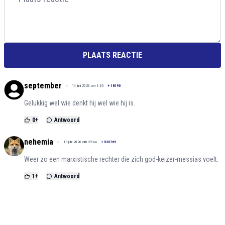
PLAATS REACTIE
september
14 juni 2026 om 1:35
+
18190
Gelukkig wel wie denkt hij wel wie hij is.
0
+
Antwoord
nehemia
13 juni 2026 om 22:44
+
535769
Weer zo een marxistische rechter die zich god-keizer-messias voelt.
1
+
Antwoord