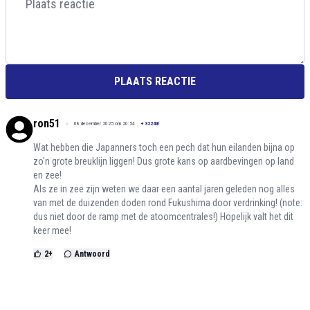
PLAATS REACTIE
ron51
08 december 2025 om 20:54
+
32248
Wat hebben die Japanners toch een pech dat hun eilanden bijna op
zo'n grote breuklijn liggen! Dus grote kans op aardbevingen op land
en zee!
Als ze in zee zijn weten we daar een aantal jaren geleden nog alles
van met de duizenden doden rond Fukushima door verdrinking! (note:
dus niet door de ramp met de atoomcentrales!) Hopelijk valt het dit
keer mee!
2
+
Antwoord