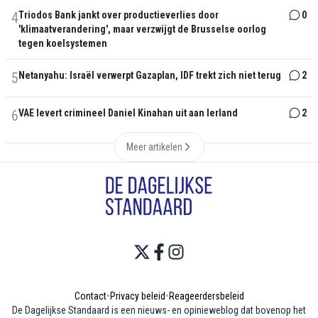
4
Triodos Bank jankt over productieverlies door
0
'klimaatverandering', maar verzwijgt de Brusselse oorlog
tegen koelsystemen
5
Netanyahu: Israël verwerpt Gazaplan, IDF trekt zich niet terug
2
6
VAE levert crimineel Daniel Kinahan uit aan Ierland
2
Meer artikelen
Contact
•
Privacy beleid
•
Reageerdersbeleid
De Dagelijkse Standaard is een nieuws- en opinieweblog dat bovenop het