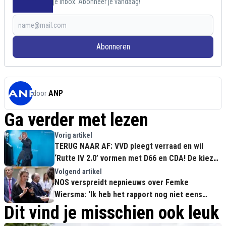
je inbox. Abonneer je vandaag!
Abonneren
ANP
door
Ga verder met lezen
Vorig artikel
TERUG NAAR AF: VVD pleegt verraad en wil
‘Rutte IV 2.0’ vormen met D66 en CDA! De kiezer
wordt in zijn gezicht gespuugd
Volgend artikel
NOS verspreidt nepnieuws over Femke
Wiersma: 'Ik heb het rapport nog niet eens
gelezen, hoe kan ik dan tegen zijn?!'
Dit vind je misschien ook leuk