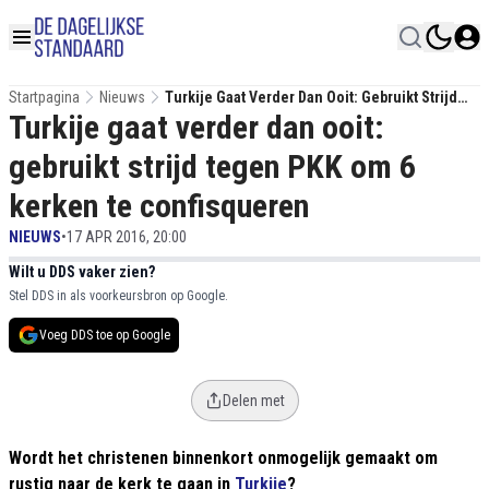
Startpagina
Nieuws
Turkije Gaat Verder Dan Ooit: Gebruikt Strijd
Turkije gaat verder dan ooit:
Tegen PKK Om 6 Kerken Te Confisqueren
gebruikt strijd tegen PKK om 6
kerken te confisqueren
NIEUWS
•
17 APR 2016, 20:00
Wilt u DDS vaker zien?
Stel DDS in als voorkeursbron op Google.
Voeg DDS toe op Google
Delen met
Wordt het christenen binnenkort onmogelijk gemaakt om
rustig naar de kerk te gaan in
Turkije
?