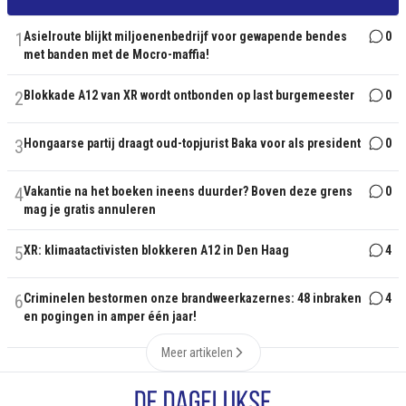
1
Asielroute blijkt miljoenenbedrijf voor gewapende bendes
0
met banden met de Mocro-maffia!
2
Blokkade A12 van XR wordt ontbonden op last burgemeester
0
3
Hongaarse partij draagt oud-topjurist Baka voor als president
0
4
Vakantie na het boeken ineens duurder? Boven deze grens
0
mag je gratis annuleren
5
XR: klimaatactivisten blokkeren A12 in Den Haag
4
6
Criminelen bestormen onze brandweerkazernes: 48 inbraken
4
en pogingen in amper één jaar!
Meer artikelen