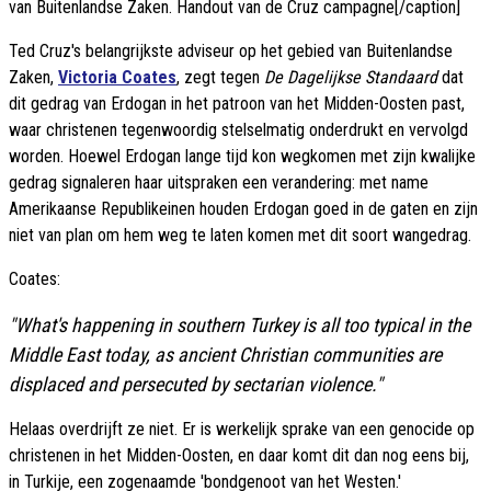
van Buitenlandse Zaken. Handout van de Cruz campagne[/caption]
Ted Cruz's belangrijkste adviseur op het gebied van Buitenlandse
Zaken,
Victoria Coates
, zegt tegen
De Dagelijkse Standaard
dat
dit gedrag van Erdogan in het patroon van het Midden-Oosten past,
waar christenen tegenwoordig stelselmatig onderdrukt en vervolgd
worden. Hoewel Erdogan lange tijd kon wegkomen met zijn kwalijke
gedrag signaleren haar uitspraken een verandering: met name
Amerikaanse Republikeinen houden Erdogan goed in de gaten en zijn
niet van plan om hem weg te laten komen met dit soort wangedrag.
Coates:
"What's happening in southern Turkey is all too typical in the
Middle East today, as ancient Christian communities are
displaced and persecuted by sectarian violence."
Helaas overdrijft ze niet. Er is werkelijk sprake van een genocide op
christenen in het Midden-Oosten, en daar komt dit dan nog eens bij,
in Turkije, een zogenaamde 'bondgenoot van het Westen.'