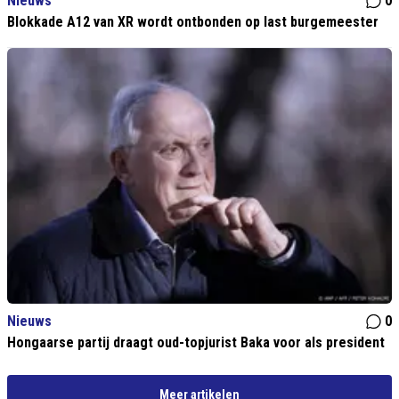
Nieuws
0
Blokkade A12 van XR wordt ontbonden op last burgemeester
Nieuws
0
Hongaarse partij draagt oud-topjurist Baka voor als president
Meer artikelen