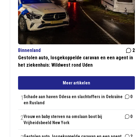
Binnenland
2
Gestolen auto, losgekoppelde caravan en een agent in
het ziekenhuis: Wildwest rond Uden
Meer artikelen
1
Schade aan haven Odesa en slachtoffers in Oekraïne
0
en Rusland
2
Vrouw en baby sterven na omslaan boot bij
0
Vrijheidsbeeld New York
Gestolen auto, losgekoppelde caravan en een agent
2