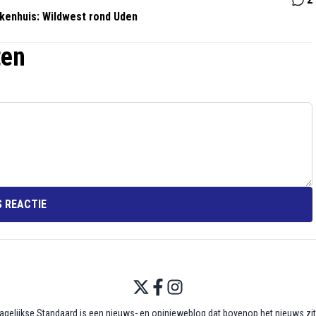
ekenhuis: Wildwest rond Uden
ten
 REACTIE
agelijkse Standaard is een nieuws- en opinieweblog dat bovenop het nieuws zit,