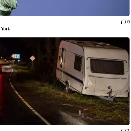
0
 York
2