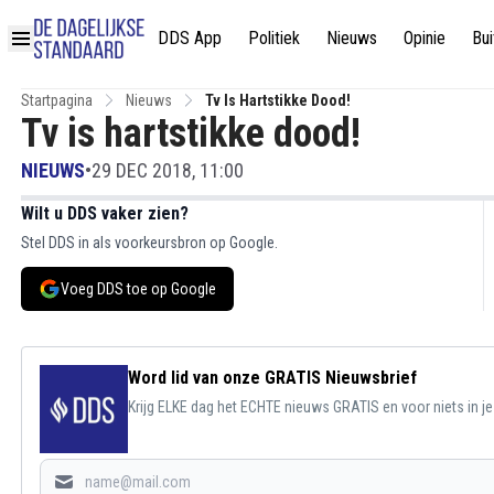
DDS App
Politiek
Nieuws
Opinie
Bui
Startpagina
Nieuws
Tv Is Hartstikke Dood!
Tv is hartstikke dood!
NIEUWS
•
29 DEC 2018, 11:00
Wilt u DDS vaker zien?
Stel DDS in als voorkeursbron op Google.
Voeg DDS toe op Google
Word lid van onze GRATIS Nieuwsbrief
Krijg ELKE dag het ECHTE nieuws GRATIS en voor niets in j