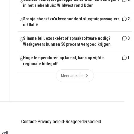
3
in het ziekenhuis: Wildwest rond Uden
4
Spanje checkt zo'n tweehonderd vliegtuigpassagiers
2
uit Italië
5
Slimme bril, exoskelet of spraaksoftware nodig?
0
Werkgevers kunnen 50 procent vergoed krijgen
6
Hoge temperaturen op komst, kans op vijfde
1
regionale hittegolf
Meer artikelen
Contact
•
Privacy beleid
•
Reageerdersbeleid
 zelf