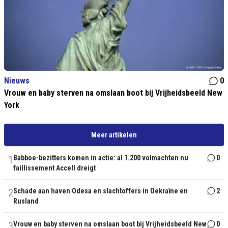
Nieuws
0
Vrouw en baby sterven na omslaan boot bij Vrijheidsbeeld New
York
Meer artikelen
1
Babboe-bezitters komen in actie: al 1.200 volmachten nu
0
faillissement Accell dreigt
2
Schade aan haven Odesa en slachtoffers in Oekraïne en
2
Rusland
3
Vrouw en baby sterven na omslaan boot bij Vrijheidsbeeld New
0