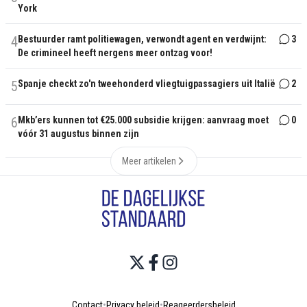
York
4
Bestuurder ramt politiewagen, verwondt agent en verdwijnt:
3
De crimineel heeft nergens meer ontzag voor!
5
Spanje checkt zo'n tweehonderd vliegtuigpassagiers uit Italië
2
6
Mkb’ers kunnen tot €25.000 subsidie krijgen: aanvraag moet
0
vóór 31 augustus binnen zijn
Meer artikelen
Contact
•
Privacy beleid
•
Reageerdersbeleid