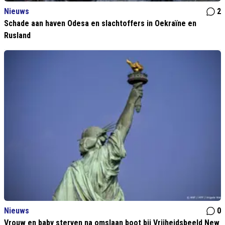
Nieuws
2
Schade aan haven Odesa en slachtoffers in Oekraïne en
Rusland
Nieuws
0
Vrouw en baby sterven na omslaan boot bij Vrijheidsbeeld New